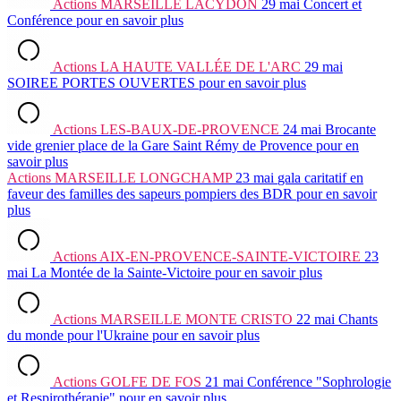
Actions
MARSEILLE LACYDON
29 mai
Concert et
Conférence
pour en savoir plus
Actions
LA HAUTE VALLÉE DE L'ARC
29 mai
SOIREE PORTES OUVERTES
pour en savoir plus
Actions
LES-BAUX-DE-PROVENCE
24 mai
Brocante
vide grenier place de la Gare Saint Rémy de Provence
pour en
savoir plus
Actions
MARSEILLE LONGCHAMP
23 mai
gala caritatif en
faveur des familles des sapeurs pompiers des BDR
pour en savoir
plus
Actions
AIX-EN-PROVENCE-SAINTE-VICTOIRE
23
mai
La Montée de la Sainte-Victoire
pour en savoir plus
Actions
MARSEILLE MONTE CRISTO
22 mai
Chants
du monde pour l'Ukraine
pour en savoir plus
Actions
GOLFE DE FOS
21 mai
Conférence "Sophrologie
et Respirothérapie"
pour en savoir plus