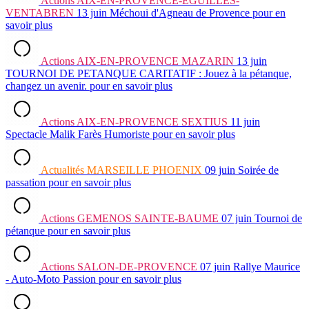
Actions
AIX-EN-PROVENCE-EGUILLES-
VENTABREN
13 juin
Méchoui d'Agneau de Provence
pour en
savoir plus
Actions
AIX-EN-PROVENCE MAZARIN
13 juin
TOURNOI DE PETANQUE CARITATIF : Jouez à la pétanque,
changez un avenir.
pour en savoir plus
Actions
AIX-EN-PROVENCE SEXTIUS
11 juin
Spectacle Malik Farès Humoriste
pour en savoir plus
Actualités
MARSEILLE PHOENIX
09 juin
Soirée de
passation
pour en savoir plus
Actions
GEMENOS SAINTE-BAUME
07 juin
Tournoi de
pétanque
pour en savoir plus
Actions
SALON-DE-PROVENCE
07 juin
Rallye Maurice
- Auto-Moto Passion
pour en savoir plus