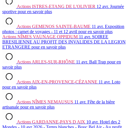
Actions
ISTRES-ETANG DE L'OLIVIER
12 avr.
Journée
sportive
pour en savoir plus
Actions
GEMENOS SAINTE-BAUME
11 avr.
Exposition
photos : carnet de voyages - 11 et 12 avril
pour en savoir plus
Actions
NÎMES VAUNAGE OPPIDUM
11 avr.
SOIREE
BRESILIENNE AU PROFIT DES INVALIDES DE LA LEGION
ETRANGERE
pour en savoir plus
Actions
ARLES-SUR-RHÔNE
11 avr.
Ball Trap
pour en
savoir plus
Actions
AIX-EN-PROVENCE-CÉZANNE
11 avr.
Loto
pour en savoir plus
Actions
NÎMES NEMAUSUS
11 avr.
Fête de la bière
artisanale
pour en savoir plus
Actions
GARDANNE-PAYS D AIX
10 avr.
Hotel des 2
Mondes - 10 avr 2026 - Terres blanches - Bouc Bel Air - Au profit