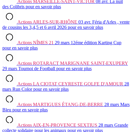
Actions
MARSEILLE-SAINT-VICTOR
08 avr.
La nuit
des Colibris
pour en savoir plus
Actions
ARLES-SUR-RHÔNE
03 avr.
Féria d'Arles , vente
de cousins les 3,4,5 et 6 avril 2026
pour en savoir plus
Actions
NÎMES 21
29 mars
12éme édition Karting Cup
pour en savoir plus
Actions
ROTARACT MARIGNANE SAINT-EXUPERY
29 mars
Tournoi de Football
pour en savoir plus
Actions
LA CIOTAT CEYRESTE GOLFE D'AMOUR
28
mars
Run Color
pour en savoir plus
Actions
MARTIGUES ÉTANG-DE-BERRE
28 mars
Mars
Bleu
pour en savoir plus
Actions
AIX-EN-PROVENCE SEXTIUS
28 mars
Grande
collecte solidaire pour les animaux
pour en savoir plus