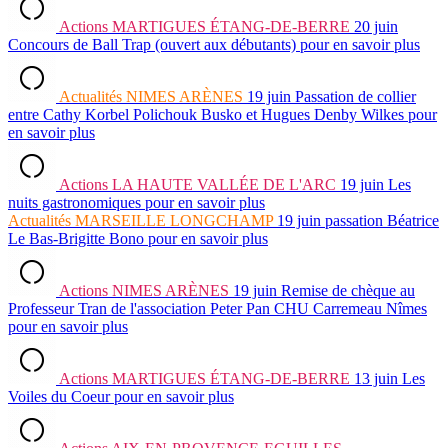
Actions
MARTIGUES ÉTANG-DE-BERRE
20 juin
Concours de Ball Trap (ouvert aux débutants)
pour en savoir plus
Actualités
NIMES ARÈNES
19 juin
Passation de collier
entre Cathy Korbel Polichouk Busko et Hugues Denby Wilkes
pour
en savoir plus
Actions
LA HAUTE VALLÉE DE L'ARC
19 juin
Les
nuits gastronomiques
pour en savoir plus
Actualités
MARSEILLE LONGCHAMP
19 juin
passation Béatrice
Le Bas-Brigitte Bono
pour en savoir plus
Actions
NIMES ARÈNES
19 juin
Remise de chèque au
Professeur Tran de l'association Peter Pan CHU Carremeau Nîmes
pour en savoir plus
Actions
MARTIGUES ÉTANG-DE-BERRE
13 juin
Les
Voiles du Coeur
pour en savoir plus