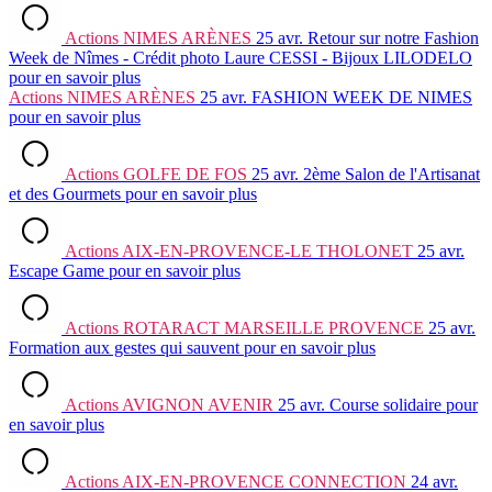
Actions
NIMES ARÈNES
25 avr.
Retour sur notre Fashion
Week de Nîmes - Crédit photo Laure CESSI - Bijoux LILODELO
pour en savoir plus
Actions
NIMES ARÈNES
25 avr.
FASHION WEEK DE NIMES
pour en savoir plus
Actions
GOLFE DE FOS
25 avr.
2ème Salon de l'Artisanat
et des Gourmets
pour en savoir plus
Actions
AIX-EN-PROVENCE-LE THOLONET
25 avr.
Escape Game
pour en savoir plus
Actions
ROTARACT MARSEILLE PROVENCE
25 avr.
Formation aux gestes qui sauvent
pour en savoir plus
Actions
AVIGNON AVENIR
25 avr.
Course solidaire
pour
en savoir plus
Actions
AIX-EN-PROVENCE CONNECTION
24 avr.