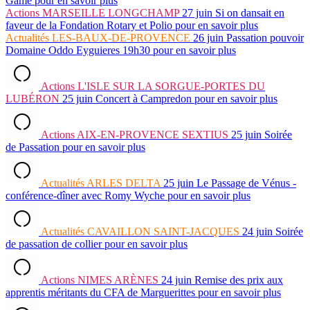
Game
pour en savoir plus
Actions
MARSEILLE LONGCHAMP
27 juin
Si on dansait en
faveur de la Fondation Rotary et Polio
pour en savoir plus
Actualités
LES-BAUX-DE-PROVENCE
26 juin
Passation pouvoir
Domaine Oddo Eyguieres 19h30
pour en savoir plus
Actions
L'ISLE SUR LA SORGUE-PORTES DU
LUBÉRON
25 juin
Concert à Campredon
pour en savoir plus
Actions
AIX-EN-PROVENCE SEXTIUS
25 juin
Soirée
de Passation
pour en savoir plus
Actualités
ARLES DELTA
25 juin
Le Passage de Vénus -
conférence-dîner avec Romy Wyche
pour en savoir plus
Actualités
CAVAILLON SAINT-JACQUES
24 juin
Soirée
de passation de collier
pour en savoir plus
Actions
NIMES ARÈNES
24 juin
Remise des prix aux
apprentis méritants du CFA de Marguerittes
pour en savoir plus