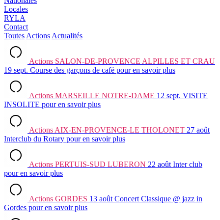
Nationales
Locales
RYLA
Contact
Toutes
Actions
Actualités
Actions
SALON-DE-PROVENCE ALPILLES ET CRAU
19 sept.
Course des garçons de café
pour en savoir plus
Actions
MARSEILLE NOTRE-DAME
12 sept.
VISITE
INSOLITE
pour en savoir plus
Actions
AIX-EN-PROVENCE-LE THOLONET
27 août
Interclub du Rotary
pour en savoir plus
Actions
PERTUIS-SUD LUBERON
22 août
Inter club
pour en savoir plus
Actions
GORDES
13 août
Concert Classique @ jazz in
Gordes
pour en savoir plus