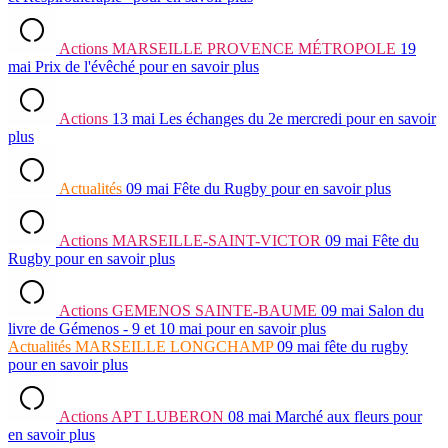
Actions
MARSEILLE PROVENCE MÉTROPOLE
19
mai
Prix de l'évêché
pour en savoir plus
Actions
13 mai
Les échanges du 2e mercredi
pour en savoir
plus
Actualités
09 mai
Fête du Rugby
pour en savoir plus
Actions
MARSEILLE-SAINT-VICTOR
09 mai
Fête du
Rugby
pour en savoir plus
Actions
GEMENOS SAINTE-BAUME
09 mai
Salon du
livre de Gémenos - 9 et 10 mai
pour en savoir plus
Actualités
MARSEILLE LONGCHAMP
09 mai
fête du rugby
pour en savoir plus
Actions
APT LUBERON
08 mai
Marché aux fleurs
pour
en savoir plus