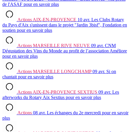
de l'ASAF
pour en savoir plus
Actions
AIX-EN-PROVENCE
10 avr.
Les Clubs Rotary
du Pays d'Aix s'unissent dans le projet "Jardin 3bisf", Fondation en
soutien
pour en savoir plus
Actions
MARSEILLE RIVE NEUVE
09 avr.
CNM
Dégustation des Vins du Monde au profit de l’association Améliore
pour en savoir plus
Actions
MARSEILLE LONGCHAMP
09 avr.
Si on
chantait
pour en savoir plus
Actions
AIX-EN-PROVENCE SEXTIUS
09 avr.
Les
afterworks du Rotary Aix Sextius
pour en savoir plus
Actions
08 avr.
Les échanges du 2e mercredi
pour en savoir
plus