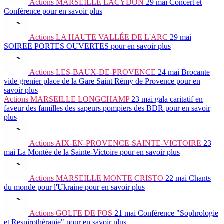
Actions
MARSEILLE LACYDON
29 mai
Concert et
Conférence
pour en savoir plus
Actions
LA HAUTE VALLÉE DE L'ARC
29 mai
SOIREE PORTES OUVERTES
pour en savoir plus
Actions
LES-BAUX-DE-PROVENCE
24 mai
Brocante
vide grenier place de la Gare Saint Rémy de Provence
pour en
savoir plus
Actions
MARSEILLE LONGCHAMP
23 mai
gala caritatif en
faveur des familles des sapeurs pompiers des BDR
pour en savoir
plus
Actions
AIX-EN-PROVENCE-SAINTE-VICTOIRE
23
mai
La Montée de la Sainte-Victoire
pour en savoir plus
Actions
MARSEILLE MONTE CRISTO
22 mai
Chants
du monde pour l'Ukraine
pour en savoir plus
Actions
GOLFE DE FOS
21 mai
Conférence "Sophrologie
et Respirothérapie"
pour en savoir plus