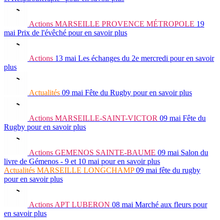
Actions
MARSEILLE PROVENCE MÉTROPOLE
19
mai
Prix de l'évêché
pour en savoir plus
Actions
13 mai
Les échanges du 2e mercredi
pour en savoir
plus
Actualités
09 mai
Fête du Rugby
pour en savoir plus
Actions
MARSEILLE-SAINT-VICTOR
09 mai
Fête du
Rugby
pour en savoir plus
Actions
GEMENOS SAINTE-BAUME
09 mai
Salon du
livre de Gémenos - 9 et 10 mai
pour en savoir plus
Actualités
MARSEILLE LONGCHAMP
09 mai
fête du rugby
pour en savoir plus
Actions
APT LUBERON
08 mai
Marché aux fleurs
pour
en savoir plus