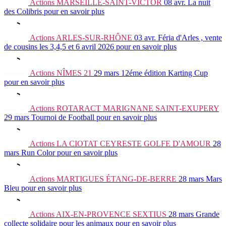
Actions
MARSEILLE-SAINT-VICTOR
08 avr.
La nuit
des Colibris
pour en savoir plus
Actions
ARLES-SUR-RHÔNE
03 avr.
Féria d'Arles , vente
de cousins les 3,4,5 et 6 avril 2026
pour en savoir plus
Actions
NÎMES 21
29 mars
12éme édition Karting Cup
pour en savoir plus
Actions
ROTARACT MARIGNANE SAINT-EXUPERY
29 mars
Tournoi de Football
pour en savoir plus
Actions
LA CIOTAT CEYRESTE GOLFE D'AMOUR
28
mars
Run Color
pour en savoir plus
Actions
MARTIGUES ÉTANG-DE-BERRE
28 mars
Mars
Bleu
pour en savoir plus
Actions
AIX-EN-PROVENCE SEXTIUS
28 mars
Grande
collecte solidaire pour les animaux
pour en savoir plus