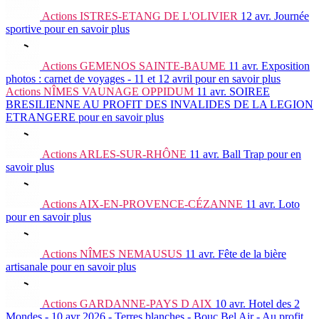
Actions
ISTRES-ETANG DE L'OLIVIER
12 avr.
Journée
sportive
pour en savoir plus
Actions
GEMENOS SAINTE-BAUME
11 avr.
Exposition
photos : carnet de voyages - 11 et 12 avril
pour en savoir plus
Actions
NÎMES VAUNAGE OPPIDUM
11 avr.
SOIREE
BRESILIENNE AU PROFIT DES INVALIDES DE LA LEGION
ETRANGERE
pour en savoir plus
Actions
ARLES-SUR-RHÔNE
11 avr.
Ball Trap
pour en
savoir plus
Actions
AIX-EN-PROVENCE-CÉZANNE
11 avr.
Loto
pour en savoir plus
Actions
NÎMES NEMAUSUS
11 avr.
Fête de la bière
artisanale
pour en savoir plus
Actions
GARDANNE-PAYS D AIX
10 avr.
Hotel des 2
Mondes - 10 avr 2026 - Terres blanches - Bouc Bel Air - Au profit