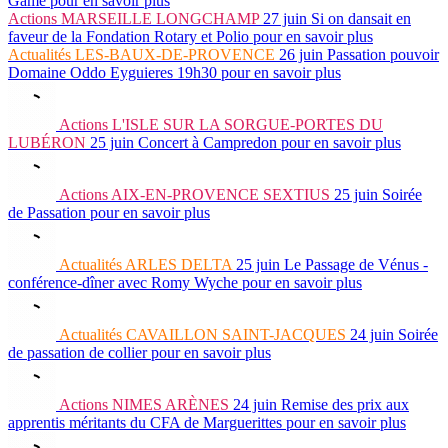
Game
pour en savoir plus
Actions
MARSEILLE LONGCHAMP
27 juin
Si on dansait en
faveur de la Fondation Rotary et Polio
pour en savoir plus
Actualités
LES-BAUX-DE-PROVENCE
26 juin
Passation pouvoir
Domaine Oddo Eyguieres 19h30
pour en savoir plus
Actions
L'ISLE SUR LA SORGUE-PORTES DU
LUBÉRON
25 juin
Concert à Campredon
pour en savoir plus
Actions
AIX-EN-PROVENCE SEXTIUS
25 juin
Soirée
de Passation
pour en savoir plus
Actualités
ARLES DELTA
25 juin
Le Passage de Vénus -
conférence-dîner avec Romy Wyche
pour en savoir plus
Actualités
CAVAILLON SAINT-JACQUES
24 juin
Soirée
de passation de collier
pour en savoir plus
Actions
NIMES ARÈNES
24 juin
Remise des prix aux
apprentis méritants du CFA de Marguerittes
pour en savoir plus