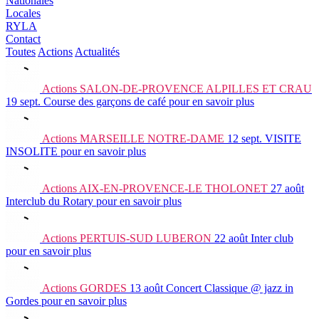
Nationales
Locales
RYLA
Contact
Toutes
Actions
Actualités
Actions
SALON-DE-PROVENCE ALPILLES ET CRAU
19 sept.
Course des garçons de café
pour en savoir plus
Actions
MARSEILLE NOTRE-DAME
12 sept.
VISITE
INSOLITE
pour en savoir plus
Actions
AIX-EN-PROVENCE-LE THOLONET
27 août
Interclub du Rotary
pour en savoir plus
Actions
PERTUIS-SUD LUBERON
22 août
Inter club
pour en savoir plus
Actions
GORDES
13 août
Concert Classique @ jazz in
Gordes
pour en savoir plus