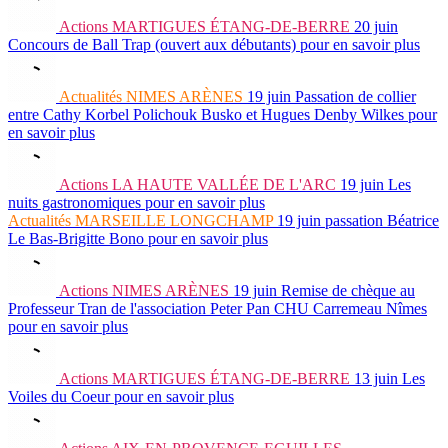
Actions
MARTIGUES ÉTANG-DE-BERRE
20 juin
Concours de Ball Trap (ouvert aux débutants)
pour en savoir plus
Actualités
NIMES ARÈNES
19 juin
Passation de collier
entre Cathy Korbel Polichouk Busko et Hugues Denby Wilkes
pour
en savoir plus
Actions
LA HAUTE VALLÉE DE L'ARC
19 juin
Les
nuits gastronomiques
pour en savoir plus
Actualités
MARSEILLE LONGCHAMP
19 juin
passation Béatrice
Le Bas-Brigitte Bono
pour en savoir plus
Actions
NIMES ARÈNES
19 juin
Remise de chèque au
Professeur Tran de l'association Peter Pan CHU Carremeau Nîmes
pour en savoir plus
Actions
MARTIGUES ÉTANG-DE-BERRE
13 juin
Les
Voiles du Coeur
pour en savoir plus