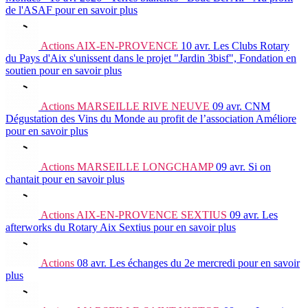
de l'ASAF
pour en savoir plus
Actions
AIX-EN-PROVENCE
10 avr.
Les Clubs Rotary
du Pays d'Aix s'unissent dans le projet "Jardin 3bisf", Fondation en
soutien
pour en savoir plus
Actions
MARSEILLE RIVE NEUVE
09 avr.
CNM
Dégustation des Vins du Monde au profit de l’association Améliore
pour en savoir plus
Actions
MARSEILLE LONGCHAMP
09 avr.
Si on
chantait
pour en savoir plus
Actions
AIX-EN-PROVENCE SEXTIUS
09 avr.
Les
afterworks du Rotary Aix Sextius
pour en savoir plus
Actions
08 avr.
Les échanges du 2e mercredi
pour en savoir
plus