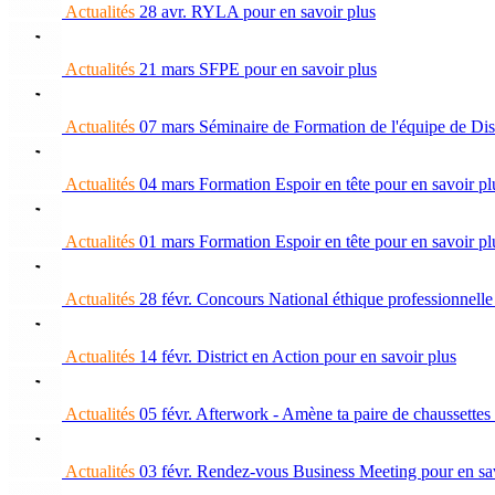
Actualités
28 avr.
RYLA
pour en savoir plus
Actualités
21 mars
SFPE
pour en savoir plus
Actualités
07 mars
Séminaire de Formation de l'équipe de Dist
Actualités
04 mars
Formation Espoir en tête
pour en savoir pl
Actualités
01 mars
Formation Espoir en tête
pour en savoir pl
Actualités
28 févr.
Concours National éthique professionnelle
Actualités
14 févr.
District en Action
pour en savoir plus
Actualités
05 févr.
Afterwork - Amène ta paire de chaussettes
Actualités
03 févr.
Rendez-vous Business Meeting
pour en sa