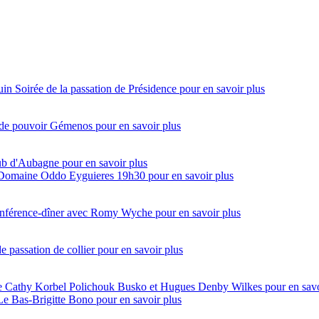
uin
Soirée de la passation de Présidence
pour en savoir plus
 de pouvoir Gémenos
pour en savoir plus
lub d'Aubagne
pour en savoir plus
 Domaine Oddo Eyguieres 19h30
pour en savoir plus
onférence-dîner avec Romy Wyche
pour en savoir plus
e passation de collier
pour en savoir plus
ntre Cathy Korbel Polichouk Busko et Hugues Denby Wilkes
pour en savo
 Le Bas-Brigitte Bono
pour en savoir plus