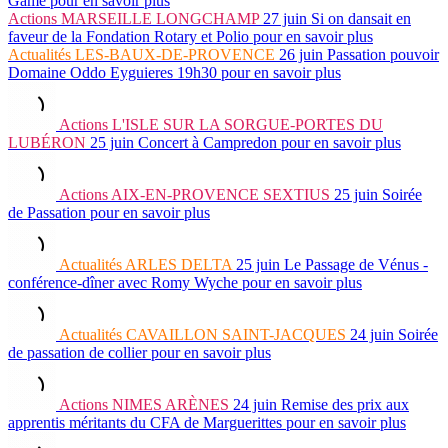
Game
pour en savoir plus
Actions
MARSEILLE LONGCHAMP
27 juin
Si on dansait en
faveur de la Fondation Rotary et Polio
pour en savoir plus
Actualités
LES-BAUX-DE-PROVENCE
26 juin
Passation pouvoir
Domaine Oddo Eyguieres 19h30
pour en savoir plus
Actions
L'ISLE SUR LA SORGUE-PORTES DU
LUBÉRON
25 juin
Concert à Campredon
pour en savoir plus
Actions
AIX-EN-PROVENCE SEXTIUS
25 juin
Soirée
de Passation
pour en savoir plus
Actualités
ARLES DELTA
25 juin
Le Passage de Vénus -
conférence-dîner avec Romy Wyche
pour en savoir plus
Actualités
CAVAILLON SAINT-JACQUES
24 juin
Soirée
de passation de collier
pour en savoir plus
Actions
NIMES ARÈNES
24 juin
Remise des prix aux
apprentis méritants du CFA de Marguerittes
pour en savoir plus