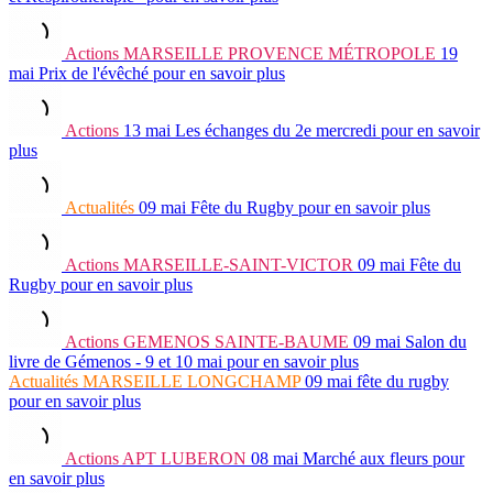
Actions
MARSEILLE PROVENCE MÉTROPOLE
19
mai
Prix de l'évêché
pour en savoir plus
Actions
13 mai
Les échanges du 2e mercredi
pour en savoir
plus
Actualités
09 mai
Fête du Rugby
pour en savoir plus
Actions
MARSEILLE-SAINT-VICTOR
09 mai
Fête du
Rugby
pour en savoir plus
Actions
GEMENOS SAINTE-BAUME
09 mai
Salon du
livre de Gémenos - 9 et 10 mai
pour en savoir plus
Actualités
MARSEILLE LONGCHAMP
09 mai
fête du rugby
pour en savoir plus
Actions
APT LUBERON
08 mai
Marché aux fleurs
pour
en savoir plus