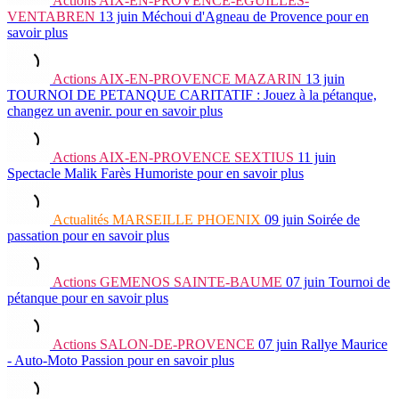
Actions
AIX-EN-PROVENCE-EGUILLES-
VENTABREN
13 juin
Méchoui d'Agneau de Provence
pour en
savoir plus
Actions
AIX-EN-PROVENCE MAZARIN
13 juin
TOURNOI DE PETANQUE CARITATIF : Jouez à la pétanque,
changez un avenir.
pour en savoir plus
Actions
AIX-EN-PROVENCE SEXTIUS
11 juin
Spectacle Malik Farès Humoriste
pour en savoir plus
Actualités
MARSEILLE PHOENIX
09 juin
Soirée de
passation
pour en savoir plus
Actions
GEMENOS SAINTE-BAUME
07 juin
Tournoi de
pétanque
pour en savoir plus
Actions
SALON-DE-PROVENCE
07 juin
Rallye Maurice
- Auto-Moto Passion
pour en savoir plus