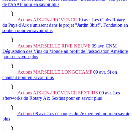
de l'ASAF
pour en savoir plus
Actions
AIX-EN-PROVENCE
10 avr.
Les Clubs Rotary
du Pays d'Aix s'unissent dans le projet "Jardin 3bisf", Fondation en
soutien
pour en savoir plus
Actions
MARSEILLE RIVE NEUVE
09 avr.
CNM
Dégustation des Vins du Monde au profit de l’association Améliore
pour en savoir plus
Actions
MARSEILLE LONGCHAMP
09 avr.
Si on
chantait
pour en savoir plus
Actions
AIX-EN-PROVENCE SEXTIUS
09 avr.
Les
afterworks du Rotary Aix Sextius
pour en savoir plus
Actions
08 avr.
Les échanges du 2e mercredi
pour en savoir
plus