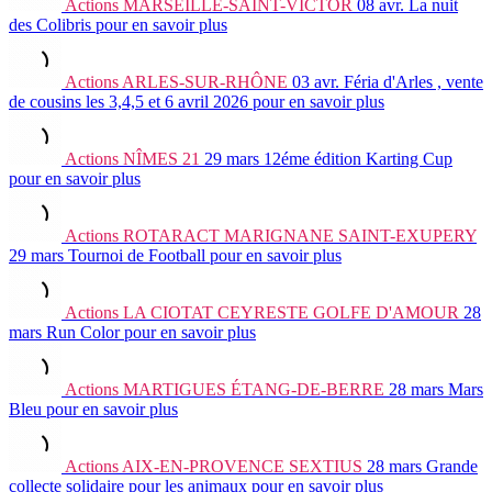
Actions
MARSEILLE-SAINT-VICTOR
08 avr.
La nuit
des Colibris
pour en savoir plus
Actions
ARLES-SUR-RHÔNE
03 avr.
Féria d'Arles , vente
de cousins les 3,4,5 et 6 avril 2026
pour en savoir plus
Actions
NÎMES 21
29 mars
12éme édition Karting Cup
pour en savoir plus
Actions
ROTARACT MARIGNANE SAINT-EXUPERY
29 mars
Tournoi de Football
pour en savoir plus
Actions
LA CIOTAT CEYRESTE GOLFE D'AMOUR
28
mars
Run Color
pour en savoir plus
Actions
MARTIGUES ÉTANG-DE-BERRE
28 mars
Mars
Bleu
pour en savoir plus
Actions
AIX-EN-PROVENCE SEXTIUS
28 mars
Grande
collecte solidaire pour les animaux
pour en savoir plus