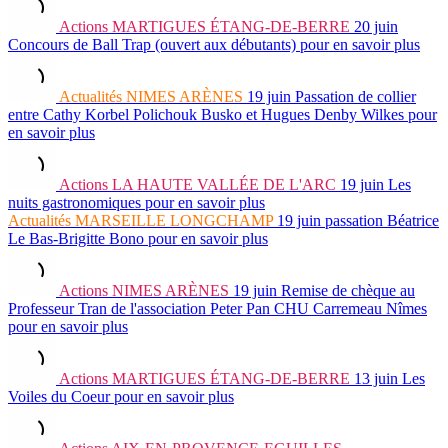
Actions
MARTIGUES ÉTANG-DE-BERRE
20 juin
Concours de Ball Trap (ouvert aux débutants)
pour en savoir plus
Actualités
NIMES ARÈNES
19 juin
Passation de collier
entre Cathy Korbel Polichouk Busko et Hugues Denby Wilkes
pour
en savoir plus
Actions
LA HAUTE VALLÉE DE L'ARC
19 juin
Les
nuits gastronomiques
pour en savoir plus
Actualités
MARSEILLE LONGCHAMP
19 juin
passation Béatrice
Le Bas-Brigitte Bono
pour en savoir plus
Actions
NIMES ARÈNES
19 juin
Remise de chèque au
Professeur Tran de l'association Peter Pan CHU Carremeau Nîmes
pour en savoir plus
Actions
MARTIGUES ÉTANG-DE-BERRE
13 juin
Les
Voiles du Coeur
pour en savoir plus