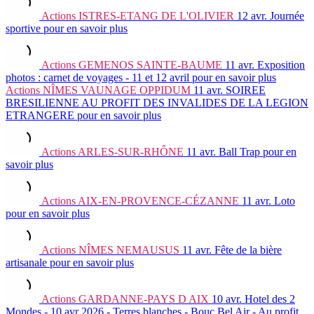
Actions
ISTRES-ETANG DE L'OLIVIER
12 avr.
Journée
sportive
pour en savoir plus
Actions
GEMENOS SAINTE-BAUME
11 avr.
Exposition
photos : carnet de voyages - 11 et 12 avril
pour en savoir plus
Actions
NÎMES VAUNAGE OPPIDUM
11 avr.
SOIREE
BRESILIENNE AU PROFIT DES INVALIDES DE LA LEGION
ETRANGERE
pour en savoir plus
Actions
ARLES-SUR-RHÔNE
11 avr.
Ball Trap
pour en
savoir plus
Actions
AIX-EN-PROVENCE-CÉZANNE
11 avr.
Loto
pour en savoir plus
Actions
NÎMES NEMAUSUS
11 avr.
Fête de la bière
artisanale
pour en savoir plus
Actions
GARDANNE-PAYS D AIX
10 avr.
Hotel des 2
Mondes - 10 avr 2026 - Terres blanches - Bouc Bel Air - Au profit