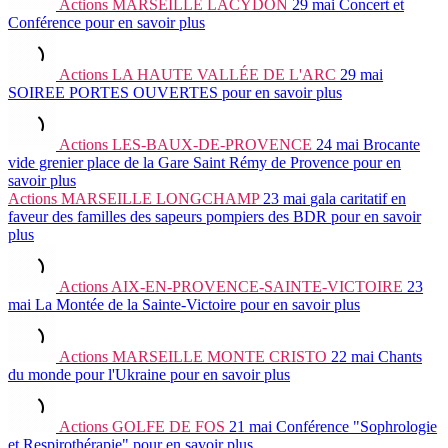
Actions
MARSEILLE LACYDON
29 mai
Concert et
Conférence
pour en savoir plus
Actions
LA HAUTE VALLÉE DE L'ARC
29 mai
SOIREE PORTES OUVERTES
pour en savoir plus
Actions
LES-BAUX-DE-PROVENCE
24 mai
Brocante
vide grenier place de la Gare Saint Rémy de Provence
pour en
savoir plus
Actions
MARSEILLE LONGCHAMP
23 mai
gala caritatif en
faveur des familles des sapeurs pompiers des BDR
pour en savoir
plus
Actions
AIX-EN-PROVENCE-SAINTE-VICTOIRE
23
mai
La Montée de la Sainte-Victoire
pour en savoir plus
Actions
MARSEILLE MONTE CRISTO
22 mai
Chants
du monde pour l'Ukraine
pour en savoir plus
Actions
GOLFE DE FOS
21 mai
Conférence "Sophrologie
et Respirothérapie"
pour en savoir plus