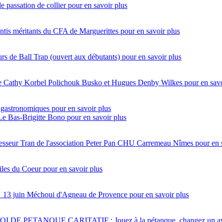
e passation de collier
pour en savoir plus
ntis méritants du CFA de Marguerittes
pour en savoir plus
s de Ball Trap (ouvert aux débutants)
pour en savoir plus
ntre Cathy Korbel Polichouk Busko et Hugues Denby Wilkes
pour en savo
 gastronomiques
pour en savoir plus
 Le Bas-Brigitte Bono
pour en savoir plus
esseur Tran de l'association Peter Pan CHU Carremeau Nîmes
pour en 
iles du Coeur
pour en savoir plus
N
13 juin
Méchoui d'Agneau de Provence
pour en savoir plus
 DE PETANQUE CARITATIF : Jouez à la pétanque, changez un av