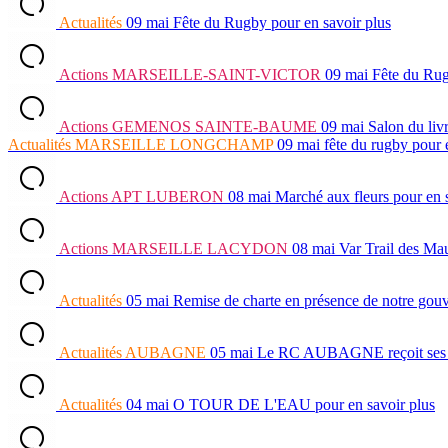
Actualités
09 mai
Fête du Rugby
pour en savoir plus
Actions
MARSEILLE-SAINT-VICTOR
09 mai
Fête du Ru
Actions
GEMENOS SAINTE-BAUME
09 mai
Salon du liv
Actualités
MARSEILLE LONGCHAMP
09 mai
fête du rugby
pour 
Actions
APT LUBERON
08 mai
Marché aux fleurs
pour en 
Actions
MARSEILLE LACYDON
08 mai
Var Trail des Ma
Actualités
05 mai
Remise de charte en présence de notre go
Actualités
AUBAGNE
05 mai
Le RC AUBAGNE reçoit ses lau
Actualités
04 mai
O TOUR DE L'EAU
pour en savoir plus