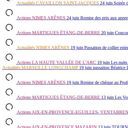
Actualités
CAVAILLON SAINT-JACQUES
24 juin
Soirée d
Actions
NIMES ARÈNES
24 juin
Remise des prix aux appre
Actions
MARTIGUES ÉTANG-DE-BERRE
20 juin
Concour
Actualités
NIMES ARÈNES
19 juin
Passation de collier e
Actions
LA HAUTE VALLÉE DE L'ARC
19 juin
Les nuits
Actualités
MARSEILLE LONGCHAMP
19 juin
passation Béatrice
Actions
NIMES ARÈNES
19 juin
Remise de chèque au Prof
Actions
MARTIGUES ÉTANG-DE-BERRE
13 juin
Les Vo
Actions
AIX-EN-PROVENCE-EGUILLES- VENTABRE
Actions
AIX-EN-PROVENCE MAZARIN
13 juin
TOURNOI