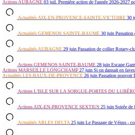
Actions
AUBAGNE
03 juil.
Première action de l'année 2026-202
Actualités
AIX-EN-PROVENCE-SAINTE-VICTOIRE
30 j
Actualités
GEMENOS SAINTE-BAUME
30 juin
Passation
Actualités
AUBAGNE
29 juin
Passation de collier Rotary-c
Actions
GEMENOS SAINTE-BAUME
28 juin
Escape Ga
Actions
MARSEILLE LONGCHAMP
27 juin
Si on dansait en fave
Actualités
LES-BAUX-DE-PROVENCE
26 juin
Passation pouvoir
Actions
L'ISLE SUR LA SORGUE-PORTES DU LUBÉR
Actions
AIX-EN-PROVENCE SEXTIUS
25 juin
Soirée de 
Actualités
ARLES DELTA
25 juin
Le Passage de Vénus - c