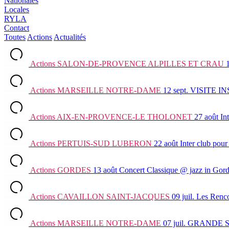
Nationales
Locales
RYLA
Contact
Toutes
Actions
Actualités
Actions
SALON-DE-PROVENCE ALPILLES ET CRAU
Actions
MARSEILLE NOTRE-DAME
12 sept.
VISITE I
Actions
AIX-EN-PROVENCE-LE THOLONET
27 août
In
Actions
PERTUIS-SUD LUBERON
22 août
Inter club
pour 
Actions
GORDES
13 août
Concert Classique @ jazz in Gor
Actions
CAVAILLON SAINT-JACQUES
09 juil.
Les Renco
Actions
MARSEILLE NOTRE-DAME
07 juil.
GRANDE 