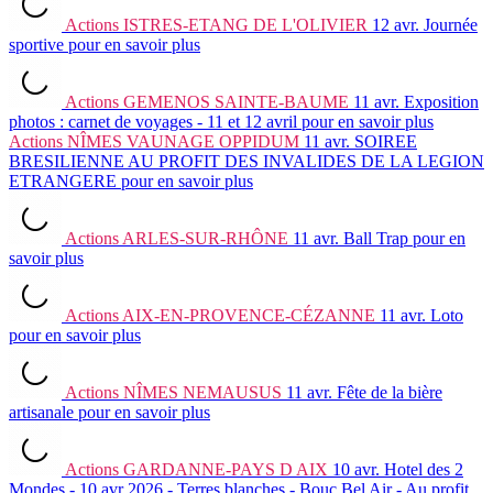
Actions
ISTRES-ETANG DE L'OLIVIER
12 avr.
Journée
sportive
pour en savoir plus
Actions
GEMENOS SAINTE-BAUME
11 avr.
Exposition
photos : carnet de voyages - 11 et 12 avril
pour en savoir plus
Actions
NÎMES VAUNAGE OPPIDUM
11 avr.
SOIREE
BRESILIENNE AU PROFIT DES INVALIDES DE LA LEGION
ETRANGERE
pour en savoir plus
Actions
ARLES-SUR-RHÔNE
11 avr.
Ball Trap
pour en
savoir plus
Actions
AIX-EN-PROVENCE-CÉZANNE
11 avr.
Loto
pour en savoir plus
Actions
NÎMES NEMAUSUS
11 avr.
Fête de la bière
artisanale
pour en savoir plus
Actions
GARDANNE-PAYS D AIX
10 avr.
Hotel des 2
Mondes - 10 avr 2026 - Terres blanches - Bouc Bel Air - Au profit