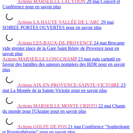
Actions
MARSEILLE LACYDON
29 mai
Concert et
Conférence
pour en savoir plus
Actions
LA HAUTE VALLÉE DE L'ARC
29 mai
SOIREE PORTES OUVERTES
pour en savoir plus
Actions
LES-BAUX-DE-PROVENCE
24 mai
Brocante
vide grenier place de la Gare Saint Rémy de Provence
pour en
savoir plus
Actions
MARSEILLE LONGCHAMP
23 mai
gala caritatif en
faveur des familles des sapeurs pompiers des BDR
pour en savoir
plus
Actions
AIX-EN-PROVENCE-SAINTE-VICTOIRE
23
mai
La Montée de la Sainte-Victoire
pour en savoir plus
Actions
MARSEILLE MONTE CRISTO
22 mai
Chants
du monde pour l'Ukraine
pour en savoir plus
Actions
GOLFE DE FOS
21 mai
Conférence "Sophrologie
et Respirothérapie"
pour en savoir plus