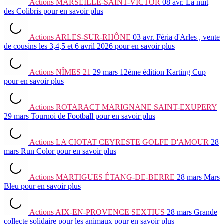
Actions
MARSEILLE-SAINT-VICTOR
08 avr.
La nuit
des Colibris
pour en savoir plus
Actions
ARLES-SUR-RHÔNE
03 avr.
Féria d'Arles , vente
de cousins les 3,4,5 et 6 avril 2026
pour en savoir plus
Actions
NÎMES 21
29 mars
12éme édition Karting Cup
pour en savoir plus
Actions
ROTARACT MARIGNANE SAINT-EXUPERY
29 mars
Tournoi de Football
pour en savoir plus
Actions
LA CIOTAT CEYRESTE GOLFE D'AMOUR
28
mars
Run Color
pour en savoir plus
Actions
MARTIGUES ÉTANG-DE-BERRE
28 mars
Mars
Bleu
pour en savoir plus
Actions
AIX-EN-PROVENCE SEXTIUS
28 mars
Grande
collecte solidaire pour les animaux
pour en savoir plus