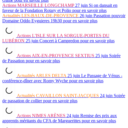
Game
pour en savoir plus
Actions
MARSEILLE LONGCHAMP
27 juin
Si on dansait en
faveur de la Fondation Rotary et Polio
pour en savoir plus
Actualités
LES-BAUX-DE-PROVENCE
26 juin
Passation pouvoir
Domaine Oddo Eyguieres 19h30
pour en savoir plus
Actions
L'ISLE SUR LA SORGUE-PORTES DU
LUBÉRON
25 juin
Concert à Campredon
pour en savoir plus
Actions
AIX-EN-PROVENCE SEXTIUS
25 juin
Soirée
de Passation
pour en savoir plus
Actualités
ARLES DELTA
25 juin
Le Passage de Vénus -
conférence-dîner avec Romy Wyche
pour en savoir plus
Actualités
CAVAILLON SAINT-JACQUES
24 juin
Soirée
de passation de collier
pour en savoir plus
Actions
NIMES ARÈNES
24 juin
Remise des prix aux
apprentis méritants du CFA de Marguerittes
pour en savoir plus