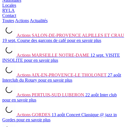
Nationales
Locales
RYLA
Contact
Toutes
Actions
Actualités
Actions
SALON-DE-PROVENCE ALPILLES ET CRAU
19 sept.
Course des garçons de café
pour en savoir plus
Actions
MARSEILLE NOTRE-DAME
12 sept.
VISITE
INSOLITE
pour en savoir plus
Actions
AIX-EN-PROVENCE-LE THOLONET
27 août
Interclub du Rotary
pour en savoir plus
Actions
PERTUIS-SUD LUBERON
22 août
Inter club
pour en savoir plus
Actions
GORDES
13 août
Concert Classique @ jazz in
Gordes
pour en savoir plus