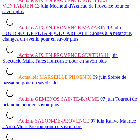
Actions
AIX-EN-PROVENCE-EGUILLES-
VENTABREN
13 juin
Méchoui d'Agneau de Provence
pour en
savoir plus
Actions
AIX-EN-PROVENCE MAZARIN
13 juin
TOURNOI DE PETANQUE CARITATIF : Jouez à la pétanque,
changez un avenir.
pour en savoir plus
Actions
AIX-EN-PROVENCE SEXTIUS
11 juin
Spectacle Malik Farès Humoriste
pour en savoir plus
Actualités
MARSEILLE PHOENIX
09 juin
Soirée de
passation
pour en savoir plus
Actions
GEMENOS SAINTE-BAUME
07 juin
Tournoi de
pétanque
pour en savoir plus
Actions
SALON-DE-PROVENCE
07 juin
Rallye Maurice
- Auto-Moto Passion
pour en savoir plus