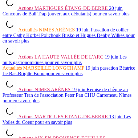
Actions
MARTIGUES ÉTANG-DE-BERRE
20 juin
Concours de Ball Trap (ouvert aux débutants)
pour en savoir plus
Actualités
NIMES ARÈNES
19 juin
Passation de collier
entre Cathy Korbel Polichouk Busko et Hugues Denby Wilkes
pour
en savoir plus
Actions
LA HAUTE VALLÉE DE L'ARC
19 juin
Les
nuits gastronomiques
pour en savoir plus
Actualités
MARSEILLE LONGCHAMP
19 juin
passation Béatrice
Le Bas-Brigitte Bono
pour en savoir plus
Actions
NIMES ARÈNES
19 juin
Remise de chèque au
Professeur Tran de l'association Peter Pan CHU Carremeau Nîmes
pour en savoir plus
Actions
MARTIGUES ÉTANG-DE-BERRE
13 juin
Les
Voiles du Coeur
pour en savoir plus