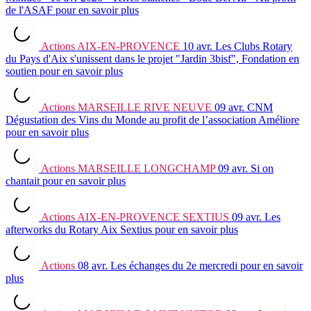
de l'ASAF
pour en savoir plus
Actions
AIX-EN-PROVENCE
10 avr.
Les Clubs Rotary
du Pays d'Aix s'unissent dans le projet "Jardin 3bisf", Fondation en
soutien
pour en savoir plus
Actions
MARSEILLE RIVE NEUVE
09 avr.
CNM
Dégustation des Vins du Monde au profit de l’association Améliore
pour en savoir plus
Actions
MARSEILLE LONGCHAMP
09 avr.
Si on
chantait
pour en savoir plus
Actions
AIX-EN-PROVENCE SEXTIUS
09 avr.
Les
afterworks du Rotary Aix Sextius
pour en savoir plus
Actions
08 avr.
Les échanges du 2e mercredi
pour en savoir
plus