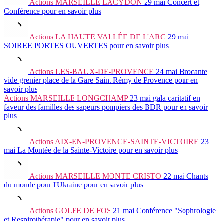
Actions
MARSEILLE LACYDON
29 mai
Concert et
Conférence
pour en savoir plus
Actions
LA HAUTE VALLÉE DE L'ARC
29 mai
SOIREE PORTES OUVERTES
pour en savoir plus
Actions
LES-BAUX-DE-PROVENCE
24 mai
Brocante
vide grenier place de la Gare Saint Rémy de Provence
pour en
savoir plus
Actions
MARSEILLE LONGCHAMP
23 mai
gala caritatif en
faveur des familles des sapeurs pompiers des BDR
pour en savoir
plus
Actions
AIX-EN-PROVENCE-SAINTE-VICTOIRE
23
mai
La Montée de la Sainte-Victoire
pour en savoir plus
Actions
MARSEILLE MONTE CRISTO
22 mai
Chants
du monde pour l'Ukraine
pour en savoir plus
Actions
GOLFE DE FOS
21 mai
Conférence "Sophrologie
et Respirothérapie"
pour en savoir plus