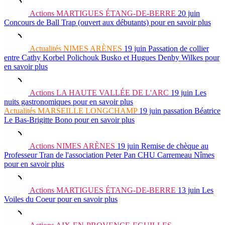
Actions
MARTIGUES ÉTANG-DE-BERRE
20 juin
Concours de Ball Trap (ouvert aux débutants)
pour en savoir plus
Actualités
NIMES ARÈNES
19 juin
Passation de collier
entre Cathy Korbel Polichouk Busko et Hugues Denby Wilkes
pour
en savoir plus
Actions
LA HAUTE VALLÉE DE L'ARC
19 juin
Les
nuits gastronomiques
pour en savoir plus
Actualités
MARSEILLE LONGCHAMP
19 juin
passation Béatrice
Le Bas-Brigitte Bono
pour en savoir plus
Actions
NIMES ARÈNES
19 juin
Remise de chèque au
Professeur Tran de l'association Peter Pan CHU Carremeau Nîmes
pour en savoir plus
Actions
MARTIGUES ÉTANG-DE-BERRE
13 juin
Les
Voiles du Coeur
pour en savoir plus