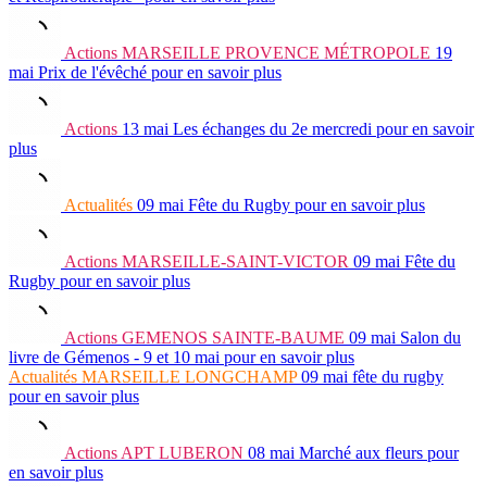
Actions
MARSEILLE PROVENCE MÉTROPOLE
19
mai
Prix de l'évêché
pour en savoir plus
Actions
13 mai
Les échanges du 2e mercredi
pour en savoir
plus
Actualités
09 mai
Fête du Rugby
pour en savoir plus
Actions
MARSEILLE-SAINT-VICTOR
09 mai
Fête du
Rugby
pour en savoir plus
Actions
GEMENOS SAINTE-BAUME
09 mai
Salon du
livre de Gémenos - 9 et 10 mai
pour en savoir plus
Actualités
MARSEILLE LONGCHAMP
09 mai
fête du rugby
pour en savoir plus
Actions
APT LUBERON
08 mai
Marché aux fleurs
pour
en savoir plus