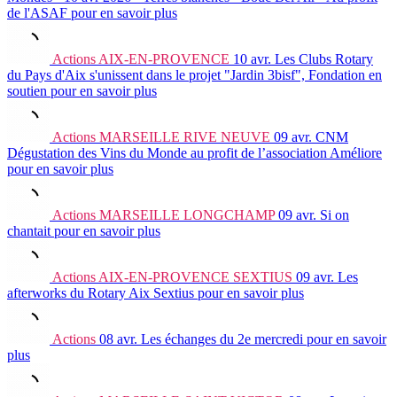
de l'ASAF
pour en savoir plus
Actions
AIX-EN-PROVENCE
10 avr.
Les Clubs Rotary
du Pays d'Aix s'unissent dans le projet "Jardin 3bisf", Fondation en
soutien
pour en savoir plus
Actions
MARSEILLE RIVE NEUVE
09 avr.
CNM
Dégustation des Vins du Monde au profit de l’association Améliore
pour en savoir plus
Actions
MARSEILLE LONGCHAMP
09 avr.
Si on
chantait
pour en savoir plus
Actions
AIX-EN-PROVENCE SEXTIUS
09 avr.
Les
afterworks du Rotary Aix Sextius
pour en savoir plus
Actions
08 avr.
Les échanges du 2e mercredi
pour en savoir
plus