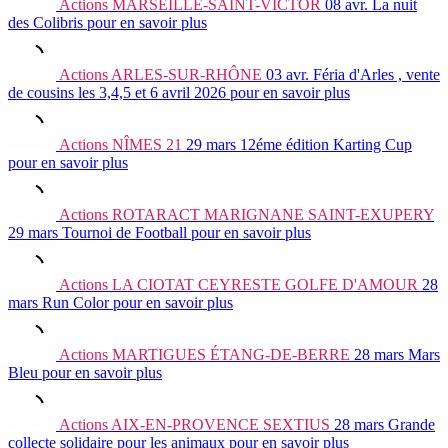
Actions
MARSEILLE-SAINT-VICTOR
08 avr.
La nuit
des Colibris
pour en savoir plus
Actions
ARLES-SUR-RHÔNE
03 avr.
Féria d'Arles , vente
de cousins les 3,4,5 et 6 avril 2026
pour en savoir plus
Actions
NÎMES 21
29 mars
12éme édition Karting Cup
pour en savoir plus
Actions
ROTARACT MARIGNANE SAINT-EXUPERY
29 mars
Tournoi de Football
pour en savoir plus
Actions
LA CIOTAT CEYRESTE GOLFE D'AMOUR
28
mars
Run Color
pour en savoir plus
Actions
MARTIGUES ÉTANG-DE-BERRE
28 mars
Mars
Bleu
pour en savoir plus
Actions
AIX-EN-PROVENCE SEXTIUS
28 mars
Grande
collecte solidaire pour les animaux
pour en savoir plus