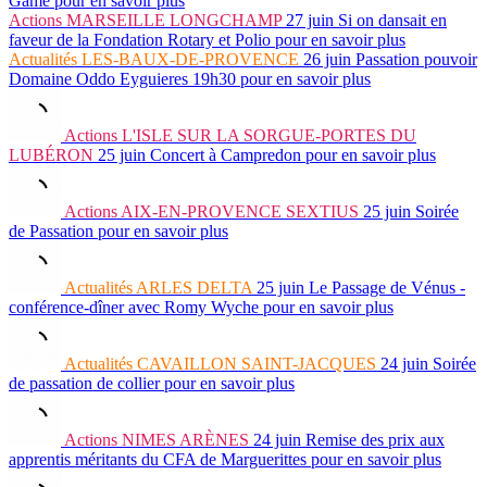
Game
pour en savoir plus
Actions
MARSEILLE LONGCHAMP
27 juin
Si on dansait en
faveur de la Fondation Rotary et Polio
pour en savoir plus
Actualités
LES-BAUX-DE-PROVENCE
26 juin
Passation pouvoir
Domaine Oddo Eyguieres 19h30
pour en savoir plus
Actions
L'ISLE SUR LA SORGUE-PORTES DU
LUBÉRON
25 juin
Concert à Campredon
pour en savoir plus
Actions
AIX-EN-PROVENCE SEXTIUS
25 juin
Soirée
de Passation
pour en savoir plus
Actualités
ARLES DELTA
25 juin
Le Passage de Vénus -
conférence-dîner avec Romy Wyche
pour en savoir plus
Actualités
CAVAILLON SAINT-JACQUES
24 juin
Soirée
de passation de collier
pour en savoir plus
Actions
NIMES ARÈNES
24 juin
Remise des prix aux
apprentis méritants du CFA de Marguerittes
pour en savoir plus