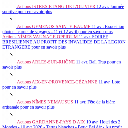
Actions
ISTRES-ETANG DE L'OLIVIER
12 avr.
Journée
sportive
pour en savoir plus
Actions
GEMENOS SAINTE-BAUME
11 avr.
Exposition
photos : carnet de voyages - 11 et 12 avril
pour en savoir plus
Actions
NÎMES VAUNAGE OPPIDUM
11 avr.
SOIREE
BRESILIENNE AU PROFIT DES INVALIDES DE LA LEGION
ETRANGERE
pour en savoir plus
Actions
ARLES-SUR-RHÔNE
11 avr.
Ball Trap
pour en
savoir plus
Actions
AIX-EN-PROVENCE-CÉZANNE
11 avr.
Loto
pour en savoir plus
Actions
NÎMES NEMAUSUS
11 avr.
Fête de la bière
artisanale
pour en savoir plus
Actions
GARDANNE-PAYS D AIX
10 avr.
Hotel des 2
Mondes - 10 avr 2026 - Terres blanches - Bouc Bel Air - Au profit