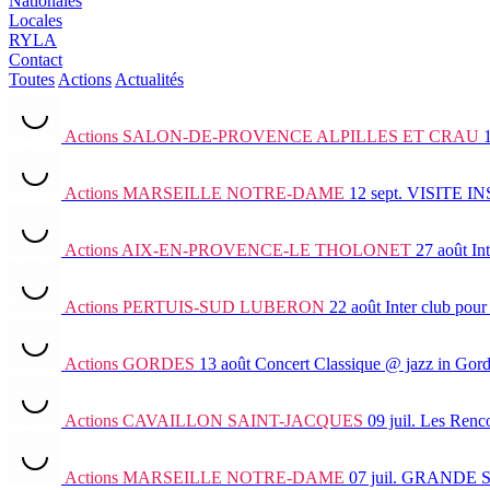
Nationales
Locales
RYLA
Contact
Toutes
Actions
Actualités
Actions
SALON-DE-PROVENCE ALPILLES ET CRAU
Actions
MARSEILLE NOTRE-DAME
12 sept.
VISITE I
Actions
AIX-EN-PROVENCE-LE THOLONET
27 août
In
Actions
PERTUIS-SUD LUBERON
22 août
Inter club
pour 
Actions
GORDES
13 août
Concert Classique @ jazz in Gor
Actions
CAVAILLON SAINT-JACQUES
09 juil.
Les Renco
Actions
MARSEILLE NOTRE-DAME
07 juil.
GRANDE 