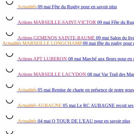
Actualités
09 mai
Fête du Rugby
pour en savoir plus
Actions
MARSEILLE-SAINT-VICTOR
09 mai
Fête du Ru
Actions
GEMENOS SAINTE-BAUME
09 mai
Salon du liv
Actualités
MARSEILLE LONGCHAMP
09 mai
fête du rugby
pour 
Actions
APT LUBERON
08 mai
Marché aux fleurs
pour en 
Actions
MARSEILLE LACYDON
08 mai
Var Trail des Ma
Actualités
05 mai
Remise de charte en présence de notre go
Actualités
AUBAGNE
05 mai
Le RC AUBAGNE reçoit ses lau
Actualités
04 mai
O TOUR DE L'EAU
pour en savoir plus