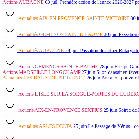
Actions
AUBAGNE
03 juil.
Première action de l'année 2026-202
Actualités
AIX-EN-PROVENCE-SAINTE-VICTOIRE
30 j
Actualités
GEMENOS SAINTE-BAUME
30 juin
Passation
Actualités
AUBAGNE
29 juin
Passation de collier Rotary-c
Actions
GEMENOS SAINTE-BAUME
28 juin
Escape Ga
Actions
MARSEILLE LONGCHAMP
27 juin
Si on dansait en fave
Actualités
LES-BAUX-DE-PROVENCE
26 juin
Passation pouvoir
Actions
L'ISLE SUR LA SORGUE-PORTES DU LUBÉR
Actions
AIX-EN-PROVENCE SEXTIUS
25 juin
Soirée de 
Actualités
ARLES DELTA
25 juin
Le Passage de Vénus - c