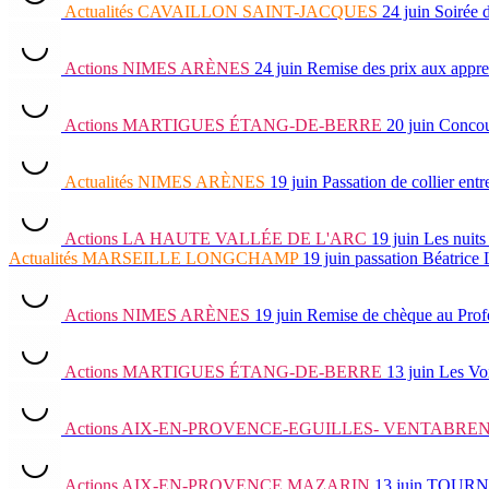
Actualités
CAVAILLON SAINT-JACQUES
24 juin
Soirée d
Actions
NIMES ARÈNES
24 juin
Remise des prix aux appre
Actions
MARTIGUES ÉTANG-DE-BERRE
20 juin
Concour
Actualités
NIMES ARÈNES
19 juin
Passation de collier e
Actions
LA HAUTE VALLÉE DE L'ARC
19 juin
Les nuits
Actualités
MARSEILLE LONGCHAMP
19 juin
passation Béatrice
Actions
NIMES ARÈNES
19 juin
Remise de chèque au Prof
Actions
MARTIGUES ÉTANG-DE-BERRE
13 juin
Les Vo
Actions
AIX-EN-PROVENCE-EGUILLES- VENTABRE
Actions
AIX-EN-PROVENCE MAZARIN
13 juin
TOURNOI