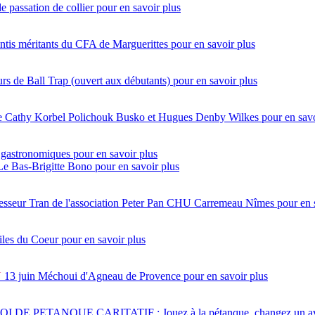
e passation de collier
pour en savoir plus
ntis méritants du CFA de Marguerittes
pour en savoir plus
s de Ball Trap (ouvert aux débutants)
pour en savoir plus
ntre Cathy Korbel Polichouk Busko et Hugues Denby Wilkes
pour en savo
 gastronomiques
pour en savoir plus
 Le Bas-Brigitte Bono
pour en savoir plus
esseur Tran de l'association Peter Pan CHU Carremeau Nîmes
pour en 
iles du Coeur
pour en savoir plus
N
13 juin
Méchoui d'Agneau de Provence
pour en savoir plus
 DE PETANQUE CARITATIF : Jouez à la pétanque, changez un av