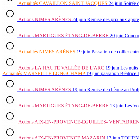
Actualités
CAVAILLON SAINT-JACQUES
24 juin
Soirée d
Actions
NIMES ARÈNES
24 juin
Remise des prix aux appre
Actions
MARTIGUES ÉTANG-DE-BERRE
20 juin
Concour
Actualités
NIMES ARÈNES
19 juin
Passation de collier e
Actions
LA HAUTE VALLÉE DE L'ARC
19 juin
Les nuits
Actualités
MARSEILLE LONGCHAMP
19 juin
passation Béatrice
Actions
NIMES ARÈNES
19 juin
Remise de chèque au Prof
Actions
MARTIGUES ÉTANG-DE-BERRE
13 juin
Les Vo
Actions
AIX-EN-PROVENCE-EGUILLES- VENTABRE
Actions
AIX-EN-PROVENCE MAZARIN
13 juin
TOURNOI