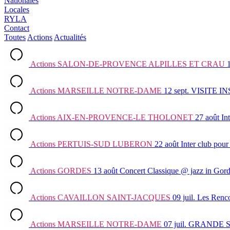
Nationales
Locales
RYLA
Contact
Toutes
Actions
Actualités
Actions
SALON-DE-PROVENCE ALPILLES ET CRAU
Actions
MARSEILLE NOTRE-DAME
12 sept.
VISITE I
Actions
AIX-EN-PROVENCE-LE THOLONET
27 août
In
Actions
PERTUIS-SUD LUBERON
22 août
Inter club
pour 
Actions
GORDES
13 août
Concert Classique @ jazz in Gor
Actions
CAVAILLON SAINT-JACQUES
09 juil.
Les Renco
Actions
MARSEILLE NOTRE-DAME
07 juil.
GRANDE 