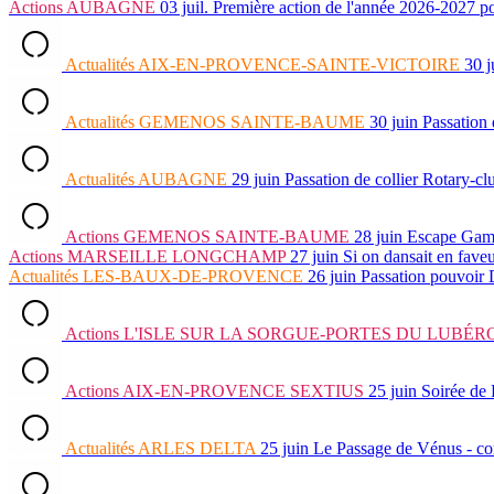
Actions
AUBAGNE
03 juil.
Première action de l'année 2026-202
Actualités
AIX-EN-PROVENCE-SAINTE-VICTOIRE
30 j
Actualités
GEMENOS SAINTE-BAUME
30 juin
Passation
Actualités
AUBAGNE
29 juin
Passation de collier Rotary-c
Actions
GEMENOS SAINTE-BAUME
28 juin
Escape Ga
Actions
MARSEILLE LONGCHAMP
27 juin
Si on dansait en fave
Actualités
LES-BAUX-DE-PROVENCE
26 juin
Passation pouvoir
Actions
L'ISLE SUR LA SORGUE-PORTES DU LUBÉR
Actions
AIX-EN-PROVENCE SEXTIUS
25 juin
Soirée de 
Actualités
ARLES DELTA
25 juin
Le Passage de Vénus - c