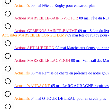
Actualités
09 mai
Fête du Rugby
pour en savoir plus
Actions
MARSEILLE-SAINT-VICTOR
09 mai
Fête du Ru
Actions
GEMENOS SAINTE-BAUME
09 mai
Salon du liv
Actualités
MARSEILLE LONGCHAMP
09 mai
fête du rugby
pour 
Actions
APT LUBERON
08 mai
Marché aux fleurs
pour en 
Actions
MARSEILLE LACYDON
08 mai
Var Trail des Ma
Actualités
05 mai
Remise de charte en présence de notre go
Actualités
AUBAGNE
05 mai
Le RC AUBAGNE reçoit ses lau
Actualités
04 mai
O TOUR DE L'EAU
pour en savoir plus