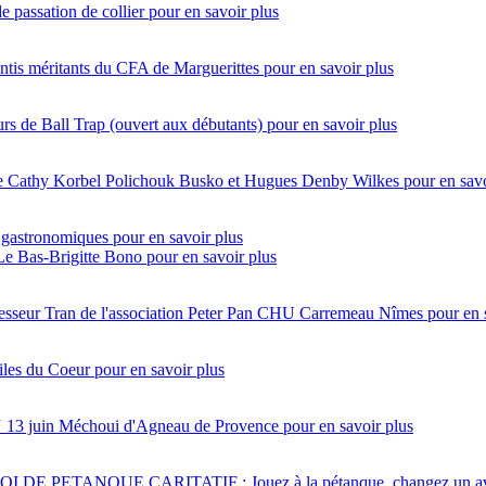
e passation de collier
pour en savoir plus
ntis méritants du CFA de Marguerittes
pour en savoir plus
s de Ball Trap (ouvert aux débutants)
pour en savoir plus
ntre Cathy Korbel Polichouk Busko et Hugues Denby Wilkes
pour en savo
 gastronomiques
pour en savoir plus
 Le Bas-Brigitte Bono
pour en savoir plus
esseur Tran de l'association Peter Pan CHU Carremeau Nîmes
pour en 
iles du Coeur
pour en savoir plus
N
13 juin
Méchoui d'Agneau de Provence
pour en savoir plus
 DE PETANQUE CARITATIF : Jouez à la pétanque, changez un av