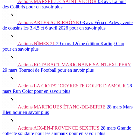
Actions
MARSEILLE-SAINT-VICTOR
08 avr.
La nuit
des Colibris
pour en savoir plus
Actions
ARLES-SUR-RHÔNE
03 avr.
Féria d'Arles , vente
de cousins les 3,4,5 et 6 avril 2026
pour en savoir plus
Actions
NÎMES 21
29 mars
12éme édition Karting Cup
pour en savoir plus
Actions
ROTARACT MARIGNANE SAINT-EXUPERY
29 mars
Tournoi de Football
pour en savoir plus
Actions
LA CIOTAT CEYRESTE GOLFE D'AMOUR
28
mars
Run Color
pour en savoir plus
Actions
MARTIGUES ÉTANG-DE-BERRE
28 mars
Mars
Bleu
pour en savoir plus
Actions
AIX-EN-PROVENCE SEXTIUS
28 mars
Grande
collecte solidaire pour les animaux
pour en savoir plus