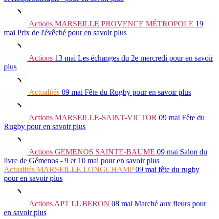
Actions
MARSEILLE PROVENCE MÉTROPOLE
19
mai
Prix de l'évêché
pour en savoir plus
Actions
13 mai
Les échanges du 2e mercredi
pour en savoir
plus
Actualités
09 mai
Fête du Rugby
pour en savoir plus
Actions
MARSEILLE-SAINT-VICTOR
09 mai
Fête du
Rugby
pour en savoir plus
Actions
GEMENOS SAINTE-BAUME
09 mai
Salon du
livre de Gémenos - 9 et 10 mai
pour en savoir plus
Actualités
MARSEILLE LONGCHAMP
09 mai
fête du rugby
pour en savoir plus
Actions
APT LUBERON
08 mai
Marché aux fleurs
pour
en savoir plus