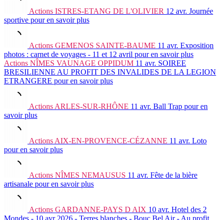
Actions
ISTRES-ETANG DE L'OLIVIER
12 avr.
Journée
sportive
pour en savoir plus
Actions
GEMENOS SAINTE-BAUME
11 avr.
Exposition
photos : carnet de voyages - 11 et 12 avril
pour en savoir plus
Actions
NÎMES VAUNAGE OPPIDUM
11 avr.
SOIREE
BRESILIENNE AU PROFIT DES INVALIDES DE LA LEGION
ETRANGERE
pour en savoir plus
Actions
ARLES-SUR-RHÔNE
11 avr.
Ball Trap
pour en
savoir plus
Actions
AIX-EN-PROVENCE-CÉZANNE
11 avr.
Loto
pour en savoir plus
Actions
NÎMES NEMAUSUS
11 avr.
Fête de la bière
artisanale
pour en savoir plus
Actions
GARDANNE-PAYS D AIX
10 avr.
Hotel des 2
Mondes - 10 avr 2026 - Terres blanches - Bouc Bel Air - Au profit