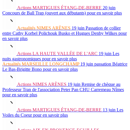
Actions
MARTIGUES ÉTANG-DE-BERRE
20 juin
Concours de Ball Trap (ouvert aux débutants)
pour en savoir plus
Actualités
NIMES ARÈNES
19 juin
Passation de collier
entre Cathy Korbel Polichouk Busko et Hugues Denby Wilkes
pour
en savoir plus
Actions
LA HAUTE VALLÉE DE L'ARC
19 juin
Les
nuits gastronomiques
pour en savoir plus
Actualités
MARSEILLE LONGCHAMP
19 juin
passation Béatrice
Le Bas-Brigitte Bono
pour en savoir plus
Actions
NIMES ARÈNES
19 juin
Remise de chèque au
Professeur Tran de l'association Peter Pan CHU Carremeau Nîmes
pour en savoir plus
Actions
MARTIGUES ÉTANG-DE-BERRE
13 juin
Les
Voiles du Coeur
pour en savoir plus