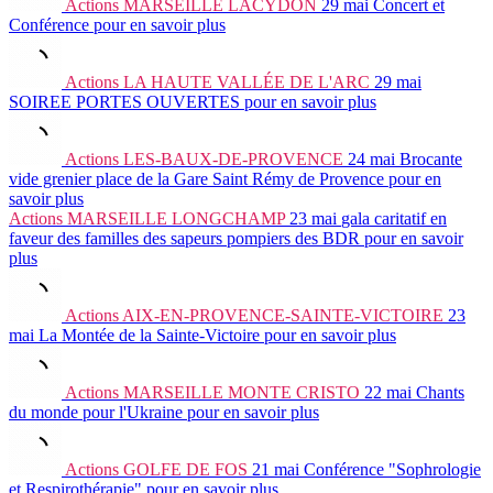
Actions
MARSEILLE LACYDON
29 mai
Concert et
Conférence
pour en savoir plus
Actions
LA HAUTE VALLÉE DE L'ARC
29 mai
SOIREE PORTES OUVERTES
pour en savoir plus
Actions
LES-BAUX-DE-PROVENCE
24 mai
Brocante
vide grenier place de la Gare Saint Rémy de Provence
pour en
savoir plus
Actions
MARSEILLE LONGCHAMP
23 mai
gala caritatif en
faveur des familles des sapeurs pompiers des BDR
pour en savoir
plus
Actions
AIX-EN-PROVENCE-SAINTE-VICTOIRE
23
mai
La Montée de la Sainte-Victoire
pour en savoir plus
Actions
MARSEILLE MONTE CRISTO
22 mai
Chants
du monde pour l'Ukraine
pour en savoir plus
Actions
GOLFE DE FOS
21 mai
Conférence "Sophrologie
et Respirothérapie"
pour en savoir plus