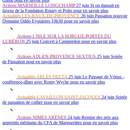
Game
pour en savoir plus
Actions
MARSEILLE LONGCHAMP
27 juin
Si on dansait en
faveur de la Fondation Rotary et Polio
pour en savoir plus
Actualités
LES-BAUX-DE-PROVENCE
26 juin
Passation pouvoir
Domaine Oddo Eyguieres 19h30
pour en savoir plus
Actions
L'ISLE SUR LA SORGUE-PORTES DU
LUBÉRON
25 juin
Concert à Campredon
pour en savoir plus
Actions
AIX-EN-PROVENCE SEXTIUS
25 juin
Soirée
de Passation
pour en savoir plus
Actualités
ARLES DELTA
25 juin
Le Passage de Vénus -
conférence-dîner avec Romy Wyche
pour en savoir plus
Actualités
CAVAILLON SAINT-JACQUES
24 juin
Soirée
de passation de collier
pour en savoir plus
Actions
NIMES ARÈNES
24 juin
Remise des prix aux
apprentis méritants du CFA de Marguerittes
pour en savoir plus