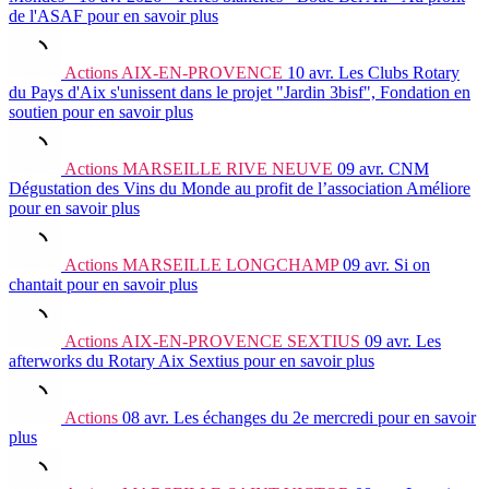
de l'ASAF
pour en savoir plus
Actions
AIX-EN-PROVENCE
10 avr.
Les Clubs Rotary
du Pays d'Aix s'unissent dans le projet "Jardin 3bisf", Fondation en
soutien
pour en savoir plus
Actions
MARSEILLE RIVE NEUVE
09 avr.
CNM
Dégustation des Vins du Monde au profit de l’association Améliore
pour en savoir plus
Actions
MARSEILLE LONGCHAMP
09 avr.
Si on
chantait
pour en savoir plus
Actions
AIX-EN-PROVENCE SEXTIUS
09 avr.
Les
afterworks du Rotary Aix Sextius
pour en savoir plus
Actions
08 avr.
Les échanges du 2e mercredi
pour en savoir
plus