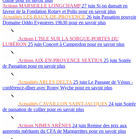
Game
pour en savoir plus
Actions
MARSEILLE LONGCHAMP
27 juin
Si on dansait en
faveur de la Fondation Rotary et Polio
pour en savoir plus
Actualités
LES-BAUX-DE-PROVENCE
26 juin
Passation pouvoir
Domaine Oddo Eyguieres 19h30
pour en savoir plus
Actions
L'ISLE SUR LA SORGUE-PORTES DU
LUBÉRON
25 juin
Concert à Campredon
pour en savoir plus
Actions
AIX-EN-PROVENCE SEXTIUS
25 juin
Soirée
de Passation
pour en savoir plus
Actualités
ARLES DELTA
25 juin
Le Passage de Vénus -
conférence-dîner avec Romy Wyche
pour en savoir plus
Actualités
CAVAILLON SAINT-JACQUES
24 juin
Soirée
de passation de collier
pour en savoir plus
Actions
NIMES ARÈNES
24 juin
Remise des prix aux
apprentis méritants du CFA de Marguerittes
pour en savoir plus