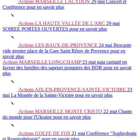
Actions
MARSEILLE LACYDON
29 mai
Concert et
Conférence
pour en savoir plus
Actions
LA HAUTE VALLÉE DE L'ARC
29 mai
SOIREE PORTES OUVERTES
pour en savoir plus
Actions
LES-BAUX-DE-PROVENCE
24 mai
Brocante
vide grenier place de la Gare Saint Rémy de Provence
pour en
savoir plus
Actions
MARSEILLE LONGCHAMP
23 mai
gala caritatif en
faveur des familles des sapeurs pompiers des BDR
pour en savoir
plus
Actions
AIX-EN-PROVENCE-SAINTE-VICTOIRE
23
mai
La Montée de la Sainte-Victoire
pour en savoir plus
Actions
MARSEILLE MONTE CRISTO
22 mai
Chants
du monde pour l'Ukraine
pour en savoir plus
Actions
GOLFE DE FOS
21 mai
Conférence "Sophrologie
et Respirothérapie"
pour en savoir plus