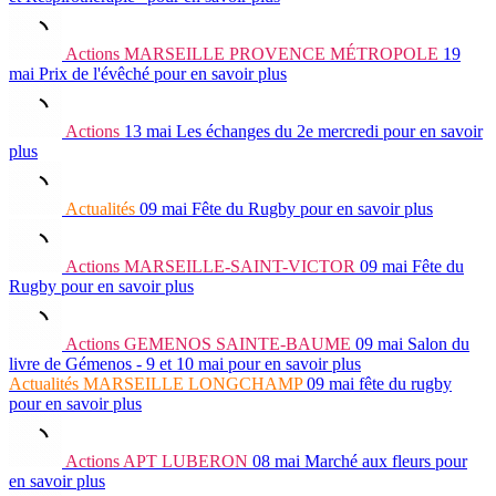
Actions
MARSEILLE PROVENCE MÉTROPOLE
19
mai
Prix de l'évêché
pour en savoir plus
Actions
13 mai
Les échanges du 2e mercredi
pour en savoir
plus
Actualités
09 mai
Fête du Rugby
pour en savoir plus
Actions
MARSEILLE-SAINT-VICTOR
09 mai
Fête du
Rugby
pour en savoir plus
Actions
GEMENOS SAINTE-BAUME
09 mai
Salon du
livre de Gémenos - 9 et 10 mai
pour en savoir plus
Actualités
MARSEILLE LONGCHAMP
09 mai
fête du rugby
pour en savoir plus
Actions
APT LUBERON
08 mai
Marché aux fleurs
pour
en savoir plus