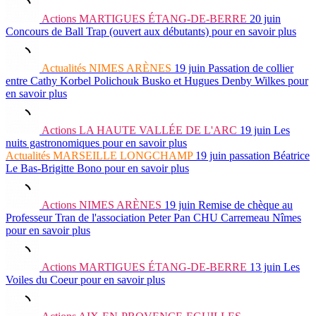
Actions
MARTIGUES ÉTANG-DE-BERRE
20 juin
Concours de Ball Trap (ouvert aux débutants)
pour en savoir plus
Actualités
NIMES ARÈNES
19 juin
Passation de collier
entre Cathy Korbel Polichouk Busko et Hugues Denby Wilkes
pour
en savoir plus
Actions
LA HAUTE VALLÉE DE L'ARC
19 juin
Les
nuits gastronomiques
pour en savoir plus
Actualités
MARSEILLE LONGCHAMP
19 juin
passation Béatrice
Le Bas-Brigitte Bono
pour en savoir plus
Actions
NIMES ARÈNES
19 juin
Remise de chèque au
Professeur Tran de l'association Peter Pan CHU Carremeau Nîmes
pour en savoir plus
Actions
MARTIGUES ÉTANG-DE-BERRE
13 juin
Les
Voiles du Coeur
pour en savoir plus