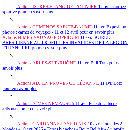
Actions
ISTRES-ETANG DE L'OLIVIER
12 avr.
Journée
sportive
pour en savoir plus
Actions
GEMENOS SAINTE-BAUME
11 avr.
Exposition
photos : carnet de voyages - 11 et 12 avril
pour en savoir plus
Actions
NÎMES VAUNAGE OPPIDUM
11 avr.
SOIREE
BRESILIENNE AU PROFIT DES INVALIDES DE LA LEGION
ETRANGERE
pour en savoir plus
Actions
ARLES-SUR-RHÔNE
11 avr.
Ball Trap
pour en
savoir plus
Actions
AIX-EN-PROVENCE-CÉZANNE
11 avr.
Loto
pour en savoir plus
Actions
NÎMES NEMAUSUS
11 avr.
Fête de la bière
artisanale
pour en savoir plus
Actions
GARDANNE-PAYS D AIX
10 avr.
Hotel des 2
Mondes - 10 avr 2026 - Terres blanches - Bouc Bel Air - Au profit