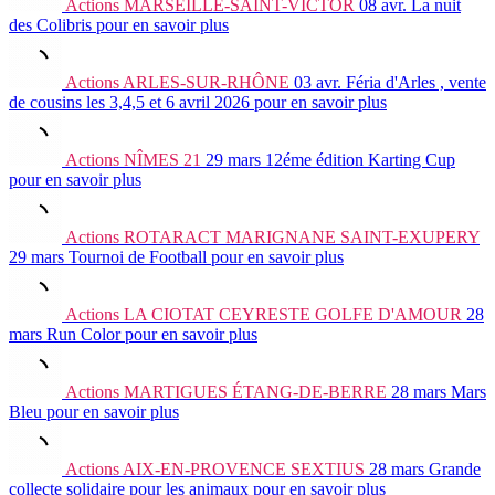
Actions
MARSEILLE-SAINT-VICTOR
08 avr.
La nuit
des Colibris
pour en savoir plus
Actions
ARLES-SUR-RHÔNE
03 avr.
Féria d'Arles , vente
de cousins les 3,4,5 et 6 avril 2026
pour en savoir plus
Actions
NÎMES 21
29 mars
12éme édition Karting Cup
pour en savoir plus
Actions
ROTARACT MARIGNANE SAINT-EXUPERY
29 mars
Tournoi de Football
pour en savoir plus
Actions
LA CIOTAT CEYRESTE GOLFE D'AMOUR
28
mars
Run Color
pour en savoir plus
Actions
MARTIGUES ÉTANG-DE-BERRE
28 mars
Mars
Bleu
pour en savoir plus
Actions
AIX-EN-PROVENCE SEXTIUS
28 mars
Grande
collecte solidaire pour les animaux
pour en savoir plus