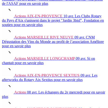
de l'ASAF
pour en savoir plus
Actions
AIX-EN-PROVENCE
10 avr.
Les Clubs Rotary
du Pays d'Aix s'unissent dans le projet "Jardin 3bisf", Fondation en
soutien
pour en savoir plus
Actions
MARSEILLE RIVE NEUVE
09 avr.
CNM
Dégustation des Vins du Monde au profit de l’association Améliore
pour en savoir plus
Actions
MARSEILLE LONGCHAMP
09 avr.
Si on
chantait
pour en savoir plus
Actions
AIX-EN-PROVENCE SEXTIUS
09 avr.
Les
afterworks du Rotary Aix Sextius
pour en savoir plus
Actions
08 avr.
Les échanges du 2e mercredi
pour en savoir
plus