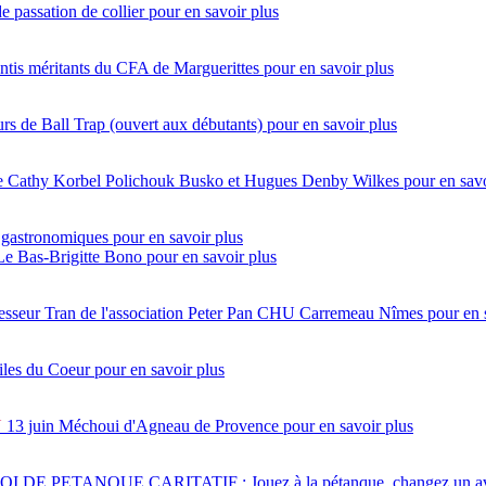
e passation de collier
pour en savoir plus
ntis méritants du CFA de Marguerittes
pour en savoir plus
s de Ball Trap (ouvert aux débutants)
pour en savoir plus
ntre Cathy Korbel Polichouk Busko et Hugues Denby Wilkes
pour en savo
 gastronomiques
pour en savoir plus
 Le Bas-Brigitte Bono
pour en savoir plus
esseur Tran de l'association Peter Pan CHU Carremeau Nîmes
pour en 
iles du Coeur
pour en savoir plus
N
13 juin
Méchoui d'Agneau de Provence
pour en savoir plus
 DE PETANQUE CARITATIF : Jouez à la pétanque, changez un av