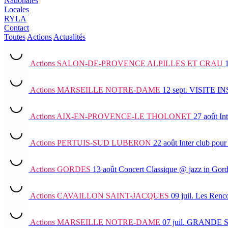
Nationales
Locales
RYLA
Contact
Toutes
Actions
Actualités
Actions
SALON-DE-PROVENCE ALPILLES ET CRAU
Actions
MARSEILLE NOTRE-DAME
12 sept.
VISITE I
Actions
AIX-EN-PROVENCE-LE THOLONET
27 août
In
Actions
PERTUIS-SUD LUBERON
22 août
Inter club
pour 
Actions
GORDES
13 août
Concert Classique @ jazz in Gor
Actions
CAVAILLON SAINT-JACQUES
09 juil.
Les Renco
Actions
MARSEILLE NOTRE-DAME
07 juil.
GRANDE 