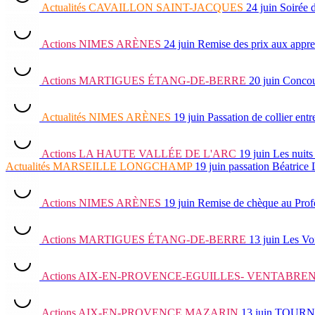
Actualités
CAVAILLON SAINT-JACQUES
24 juin
Soirée d
Actions
NIMES ARÈNES
24 juin
Remise des prix aux appre
Actions
MARTIGUES ÉTANG-DE-BERRE
20 juin
Concour
Actualités
NIMES ARÈNES
19 juin
Passation de collier e
Actions
LA HAUTE VALLÉE DE L'ARC
19 juin
Les nuits
Actualités
MARSEILLE LONGCHAMP
19 juin
passation Béatrice
Actions
NIMES ARÈNES
19 juin
Remise de chèque au Prof
Actions
MARTIGUES ÉTANG-DE-BERRE
13 juin
Les Vo
Actions
AIX-EN-PROVENCE-EGUILLES- VENTABRE
Actions
AIX-EN-PROVENCE MAZARIN
13 juin
TOURNOI