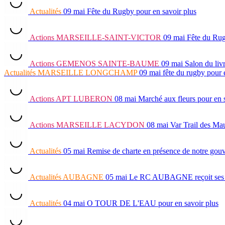
Actualités
09 mai
Fête du Rugby
pour en savoir plus
Actions
MARSEILLE-SAINT-VICTOR
09 mai
Fête du Ru
Actions
GEMENOS SAINTE-BAUME
09 mai
Salon du liv
Actualités
MARSEILLE LONGCHAMP
09 mai
fête du rugby
pour 
Actions
APT LUBERON
08 mai
Marché aux fleurs
pour en 
Actions
MARSEILLE LACYDON
08 mai
Var Trail des Ma
Actualités
05 mai
Remise de charte en présence de notre go
Actualités
AUBAGNE
05 mai
Le RC AUBAGNE reçoit ses lau
Actualités
04 mai
O TOUR DE L'EAU
pour en savoir plus