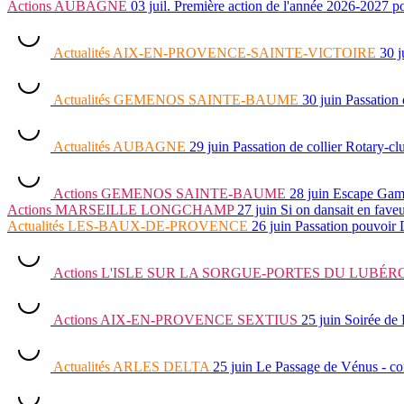
Actions
AUBAGNE
03 juil.
Première action de l'année 2026-202
Actualités
AIX-EN-PROVENCE-SAINTE-VICTOIRE
30 j
Actualités
GEMENOS SAINTE-BAUME
30 juin
Passation
Actualités
AUBAGNE
29 juin
Passation de collier Rotary-c
Actions
GEMENOS SAINTE-BAUME
28 juin
Escape Ga
Actions
MARSEILLE LONGCHAMP
27 juin
Si on dansait en fave
Actualités
LES-BAUX-DE-PROVENCE
26 juin
Passation pouvoir
Actions
L'ISLE SUR LA SORGUE-PORTES DU LUBÉR
Actions
AIX-EN-PROVENCE SEXTIUS
25 juin
Soirée de 
Actualités
ARLES DELTA
25 juin
Le Passage de Vénus - c