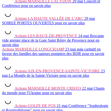
Actions
MARSEILLE LACYDON
29 mai
Concert et
Conférence
pour en savoir plus
Actions
LA HAUTE VALLÉE DE L'ARC
29 mai
SOIREE PORTES OUVERTES
pour en savoir plus
Actions
LES-BAUX-DE-PROVENCE
24 mai
Brocante
vide grenier place de la Gare Saint Rémy de Provence
pour en
savoir plus
Actions
MARSEILLE LONGCHAMP
23 mai
gala caritatif en
faveur des familles des sapeurs pompiers des BDR
pour en savoir
plus
Actions
AIX-EN-PROVENCE-SAINTE-VICTOIRE
23
mai
La Montée de la Sainte-Victoire
pour en savoir plus
Actions
MARSEILLE MONTE CRISTO
22 mai
Chants
du monde pour l'Ukraine
pour en savoir plus
Actions
GOLFE DE FOS
21 mai
Conférence "Sophrologie
et Respirothérapie"
pour en savoir plus