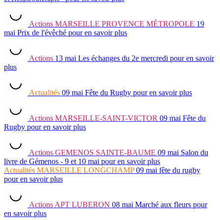
Actions
MARSEILLE PROVENCE MÉTROPOLE
19
mai
Prix de l'évêché
pour en savoir plus
Actions
13 mai
Les échanges du 2e mercredi
pour en savoir
plus
Actualités
09 mai
Fête du Rugby
pour en savoir plus
Actions
MARSEILLE-SAINT-VICTOR
09 mai
Fête du
Rugby
pour en savoir plus
Actions
GEMENOS SAINTE-BAUME
09 mai
Salon du
livre de Gémenos - 9 et 10 mai
pour en savoir plus
Actualités
MARSEILLE LONGCHAMP
09 mai
fête du rugby
pour en savoir plus
Actions
APT LUBERON
08 mai
Marché aux fleurs
pour
en savoir plus