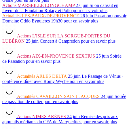
Game
pour en savoir plus
Actions
MARSEILLE LONGCHAMP
27 juin
Si on dansait en
faveur de la Fondation Rotary et Polio
pour en savoir plus
Actualités
LES-BAUX-DE-PROVENCE
26 juin
Passation pouvoir
Domaine Oddo Eyguieres 19h30
pour en savoir plus
Actions
L'ISLE SUR LA SORGUE-PORTES DU
LUBÉRON
25 juin
Concert à Campredon
pour en savoir plus
Actions
AIX-EN-PROVENCE SEXTIUS
25 juin
Soirée
de Passation
pour en savoir plus
Actualités
ARLES DELTA
25 juin
Le Passage de Vénus -
conférence-dîner avec Romy Wyche
pour en savoir plus
Actualités
CAVAILLON SAINT-JACQUES
24 juin
Soirée
de passation de collier
pour en savoir plus
Actions
NIMES ARÈNES
24 juin
Remise des prix aux
apprentis méritants du CFA de Marguerittes
pour en savoir plus