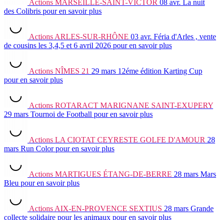
Actions
MARSEILLE-SAINT-VICTOR
08 avr.
La nuit
des Colibris
pour en savoir plus
Actions
ARLES-SUR-RHÔNE
03 avr.
Féria d'Arles , vente
de cousins les 3,4,5 et 6 avril 2026
pour en savoir plus
Actions
NÎMES 21
29 mars
12éme édition Karting Cup
pour en savoir plus
Actions
ROTARACT MARIGNANE SAINT-EXUPERY
29 mars
Tournoi de Football
pour en savoir plus
Actions
LA CIOTAT CEYRESTE GOLFE D'AMOUR
28
mars
Run Color
pour en savoir plus
Actions
MARTIGUES ÉTANG-DE-BERRE
28 mars
Mars
Bleu
pour en savoir plus
Actions
AIX-EN-PROVENCE SEXTIUS
28 mars
Grande
collecte solidaire pour les animaux
pour en savoir plus