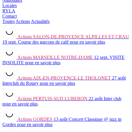
Nationales
Locales
RYLA
Contact
Toutes
Actions
Actualités
Actions
SALON-DE-PROVENCE ALPILLES ET CRAU
19 sept.
Course des garçons de café
pour en savoir plus
Actions
MARSEILLE NOTRE-DAME
12 sept.
VISITE
INSOLITE
pour en savoir plus
Actions
AIX-EN-PROVENCE-LE THOLONET
27 août
Interclub du Rotary
pour en savoir plus
Actions
PERTUIS-SUD LUBERON
22 août
Inter club
pour en savoir plus
Actions
GORDES
13 août
Concert Classique @ jazz in
Gordes
pour en savoir plus