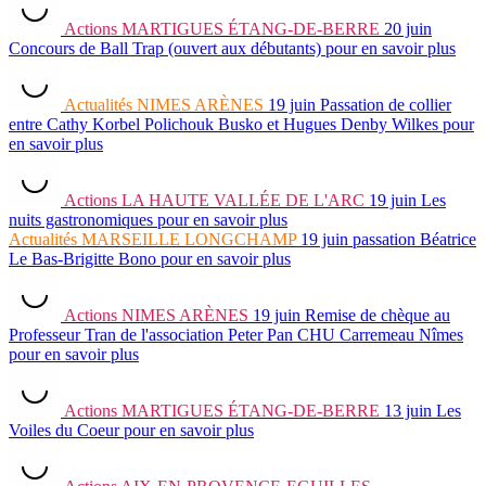
Actions
MARTIGUES ÉTANG-DE-BERRE
20 juin
Concours de Ball Trap (ouvert aux débutants)
pour en savoir plus
Actualités
NIMES ARÈNES
19 juin
Passation de collier
entre Cathy Korbel Polichouk Busko et Hugues Denby Wilkes
pour
en savoir plus
Actions
LA HAUTE VALLÉE DE L'ARC
19 juin
Les
nuits gastronomiques
pour en savoir plus
Actualités
MARSEILLE LONGCHAMP
19 juin
passation Béatrice
Le Bas-Brigitte Bono
pour en savoir plus
Actions
NIMES ARÈNES
19 juin
Remise de chèque au
Professeur Tran de l'association Peter Pan CHU Carremeau Nîmes
pour en savoir plus
Actions
MARTIGUES ÉTANG-DE-BERRE
13 juin
Les
Voiles du Coeur
pour en savoir plus