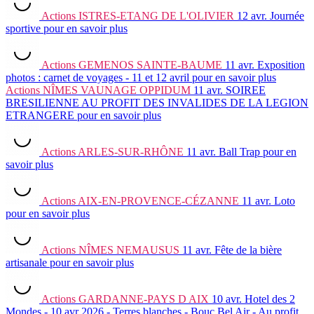
Actions
ISTRES-ETANG DE L'OLIVIER
12 avr.
Journée
sportive
pour en savoir plus
Actions
GEMENOS SAINTE-BAUME
11 avr.
Exposition
photos : carnet de voyages - 11 et 12 avril
pour en savoir plus
Actions
NÎMES VAUNAGE OPPIDUM
11 avr.
SOIREE
BRESILIENNE AU PROFIT DES INVALIDES DE LA LEGION
ETRANGERE
pour en savoir plus
Actions
ARLES-SUR-RHÔNE
11 avr.
Ball Trap
pour en
savoir plus
Actions
AIX-EN-PROVENCE-CÉZANNE
11 avr.
Loto
pour en savoir plus
Actions
NÎMES NEMAUSUS
11 avr.
Fête de la bière
artisanale
pour en savoir plus
Actions
GARDANNE-PAYS D AIX
10 avr.
Hotel des 2
Mondes - 10 avr 2026 - Terres blanches - Bouc Bel Air - Au profit