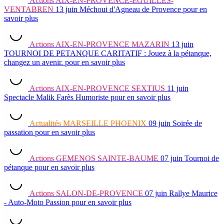
Actions
AIX-EN-PROVENCE-EGUILLES-
VENTABREN
13 juin
Méchoui d'Agneau de Provence
pour en
savoir plus
Actions
AIX-EN-PROVENCE MAZARIN
13 juin
TOURNOI DE PETANQUE CARITATIF : Jouez à la pétanque,
changez un avenir.
pour en savoir plus
Actions
AIX-EN-PROVENCE SEXTIUS
11 juin
Spectacle Malik Farès Humoriste
pour en savoir plus
Actualités
MARSEILLE PHOENIX
09 juin
Soirée de
passation
pour en savoir plus
Actions
GEMENOS SAINTE-BAUME
07 juin
Tournoi de
pétanque
pour en savoir plus
Actions
SALON-DE-PROVENCE
07 juin
Rallye Maurice
- Auto-Moto Passion
pour en savoir plus