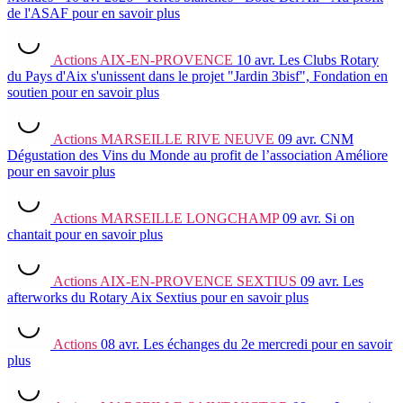
de l'ASAF
pour en savoir plus
Actions
AIX-EN-PROVENCE
10 avr.
Les Clubs Rotary
du Pays d'Aix s'unissent dans le projet "Jardin 3bisf", Fondation en
soutien
pour en savoir plus
Actions
MARSEILLE RIVE NEUVE
09 avr.
CNM
Dégustation des Vins du Monde au profit de l’association Améliore
pour en savoir plus
Actions
MARSEILLE LONGCHAMP
09 avr.
Si on
chantait
pour en savoir plus
Actions
AIX-EN-PROVENCE SEXTIUS
09 avr.
Les
afterworks du Rotary Aix Sextius
pour en savoir plus
Actions
08 avr.
Les échanges du 2e mercredi
pour en savoir
plus