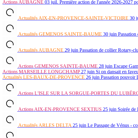
Actions
AUBAGNE
03 juil.
Première action de l'année 2026-202
Actualités
AIX-EN-PROVENCE-SAINTE-VICTOIRE
30 j
Actualités
GEMENOS SAINTE-BAUME
30 juin
Passation
Actualités
AUBAGNE
29 juin
Passation de collier Rotary-c
Actions
GEMENOS SAINTE-BAUME
28 juin
Escape Ga
Actions
MARSEILLE LONGCHAMP
27 juin
Si on dansait en fave
Actualités
LES-BAUX-DE-PROVENCE
26 juin
Passation pouvoir
Actions
L'ISLE SUR LA SORGUE-PORTES DU LUBÉR
Actions
AIX-EN-PROVENCE SEXTIUS
25 juin
Soirée de 
Actualités
ARLES DELTA
25 juin
Le Passage de Vénus - c