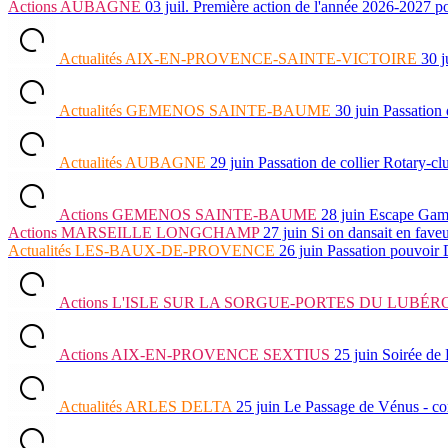
Actions
AUBAGNE
03 juil.
Première action de l'année 2026-202
Actualités
AIX-EN-PROVENCE-SAINTE-VICTOIRE
30 j
Actualités
GEMENOS SAINTE-BAUME
30 juin
Passation
Actualités
AUBAGNE
29 juin
Passation de collier Rotary-c
Actions
GEMENOS SAINTE-BAUME
28 juin
Escape Ga
Actions
MARSEILLE LONGCHAMP
27 juin
Si on dansait en fave
Actualités
LES-BAUX-DE-PROVENCE
26 juin
Passation pouvoir
Actions
L'ISLE SUR LA SORGUE-PORTES DU LUBÉR
Actions
AIX-EN-PROVENCE SEXTIUS
25 juin
Soirée de 
Actualités
ARLES DELTA
25 juin
Le Passage de Vénus - c