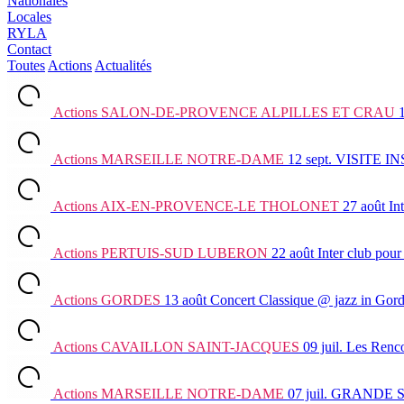
Nationales
Locales
RYLA
Contact
Toutes
Actions
Actualités
Actions
SALON-DE-PROVENCE ALPILLES ET CRAU
Actions
MARSEILLE NOTRE-DAME
12 sept.
VISITE I
Actions
AIX-EN-PROVENCE-LE THOLONET
27 août
In
Actions
PERTUIS-SUD LUBERON
22 août
Inter club
pour 
Actions
GORDES
13 août
Concert Classique @ jazz in Gor
Actions
CAVAILLON SAINT-JACQUES
09 juil.
Les Renco
Actions
MARSEILLE NOTRE-DAME
07 juil.
GRANDE 