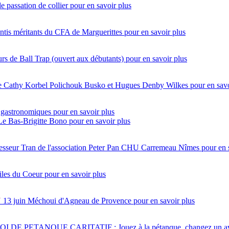
e passation de collier
pour en savoir plus
ntis méritants du CFA de Marguerittes
pour en savoir plus
s de Ball Trap (ouvert aux débutants)
pour en savoir plus
ntre Cathy Korbel Polichouk Busko et Hugues Denby Wilkes
pour en savo
 gastronomiques
pour en savoir plus
 Le Bas-Brigitte Bono
pour en savoir plus
esseur Tran de l'association Peter Pan CHU Carremeau Nîmes
pour en 
iles du Coeur
pour en savoir plus
N
13 juin
Méchoui d'Agneau de Provence
pour en savoir plus
 DE PETANQUE CARITATIF : Jouez à la pétanque, changez un av