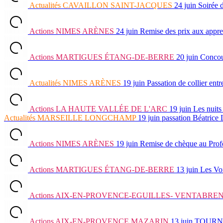
Actualités
CAVAILLON SAINT-JACQUES
24 juin
Soirée d
Actions
NIMES ARÈNES
24 juin
Remise des prix aux appre
Actions
MARTIGUES ÉTANG-DE-BERRE
20 juin
Concour
Actualités
NIMES ARÈNES
19 juin
Passation de collier e
Actions
LA HAUTE VALLÉE DE L'ARC
19 juin
Les nuits
Actualités
MARSEILLE LONGCHAMP
19 juin
passation Béatrice
Actions
NIMES ARÈNES
19 juin
Remise de chèque au Prof
Actions
MARTIGUES ÉTANG-DE-BERRE
13 juin
Les Vo
Actions
AIX-EN-PROVENCE-EGUILLES- VENTABRE
Actions
AIX-EN-PROVENCE MAZARIN
13 juin
TOURNOI