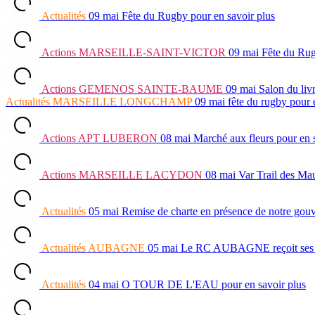
Actualités
09 mai
Fête du Rugby
pour en savoir plus
Actions
MARSEILLE-SAINT-VICTOR
09 mai
Fête du Ru
Actions
GEMENOS SAINTE-BAUME
09 mai
Salon du liv
Actualités
MARSEILLE LONGCHAMP
09 mai
fête du rugby
pour 
Actions
APT LUBERON
08 mai
Marché aux fleurs
pour en 
Actions
MARSEILLE LACYDON
08 mai
Var Trail des Ma
Actualités
05 mai
Remise de charte en présence de notre go
Actualités
AUBAGNE
05 mai
Le RC AUBAGNE reçoit ses lau
Actualités
04 mai
O TOUR DE L'EAU
pour en savoir plus