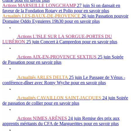
Game
pour en savoir plus
Actions
MARSEILLE LONGCHAMP
27 juin
Si on dansait en
faveur de la Fondation Rotary et Polio
pour en savoir plus
Actualités
LES-BAUX-DE-PROVENCE
26 juin
Passation pouvoir
Domaine Oddo Eyguieres 19h30
pour en savoir plus
Actions
L'ISLE SUR LA SORGUE-PORTES DU
LUBÉRON
25 juin
Concert à Campredon
pour en savoir plus
Actions
AIX-EN-PROVENCE SEXTIUS
25 juin
Soirée
de Passation
pour en savoir plus
Actualités
ARLES DELTA
25 juin
Le Passage de Vénus -
conférence-dîner avec Romy Wyche
pour en savoir plus
Actualités
CAVAILLON SAINT-JACQUES
24 juin
Soirée
de passation de collier
pour en savoir plus
Actions
NIMES ARÈNES
24 juin
Remise des prix aux
apprentis méritants du CFA de Marguerittes
pour en savoir plus