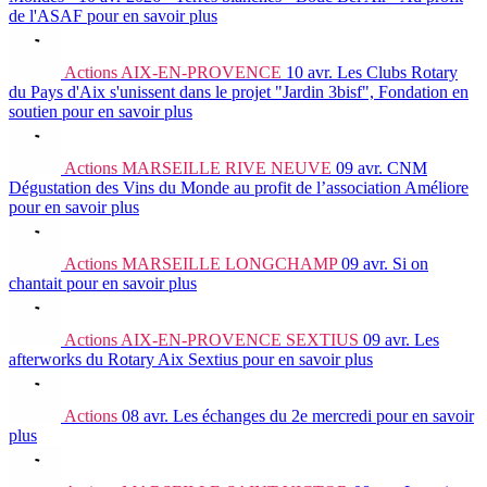
de l'ASAF
pour en savoir plus
Actions
AIX-EN-PROVENCE
10 avr.
Les Clubs Rotary
du Pays d'Aix s'unissent dans le projet "Jardin 3bisf", Fondation en
soutien
pour en savoir plus
Actions
MARSEILLE RIVE NEUVE
09 avr.
CNM
Dégustation des Vins du Monde au profit de l’association Améliore
pour en savoir plus
Actions
MARSEILLE LONGCHAMP
09 avr.
Si on
chantait
pour en savoir plus
Actions
AIX-EN-PROVENCE SEXTIUS
09 avr.
Les
afterworks du Rotary Aix Sextius
pour en savoir plus
Actions
08 avr.
Les échanges du 2e mercredi
pour en savoir
plus