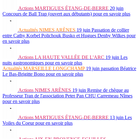
Actions
MARTIGUES ÉTANG-DE-BERRE
20 juin
Concours de Ball Trap (ouvert aux débutants)
pour en savoir plus
Actualités
NIMES ARÈNES
19 juin
Passation de collier
entre Cathy Korbel Polichouk Busko et Hugues Denby Wilkes
pour
en savoir plus
Actions
LA HAUTE VALLÉE DE L'ARC
19 juin
Les
nuits gastronomiques
pour en savoir plus
Actualités
MARSEILLE LONGCHAMP
19 juin
passation Béatrice
Le Bas-Brigitte Bono
pour en savoir plus
Actions
NIMES ARÈNES
19 juin
Remise de chèque au
Professeur Tran de l'association Peter Pan CHU Carremeau Nîmes
pour en savoir plus
Actions
MARTIGUES ÉTANG-DE-BERRE
13 juin
Les
Voiles du Coeur
pour en savoir plus