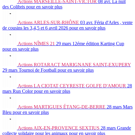
Actions
MARSEILLE-SAINT-VICTOR
08 avr.
La nuit
des Colibris
pour en savoir plus
Actions
ARLES-SUR-RHÔNE
03 avr.
Féria d'Arles , vente
de cousins les 3,4,5 et 6 avril 2026
pour en savoir plus
Actions
NÎMES 21
29 mars
12éme édition Karting Cup
pour en savoir plus
Actions
ROTARACT MARIGNANE SAINT-EXUPERY
29 mars
Tournoi de Football
pour en savoir plus
Actions
LA CIOTAT CEYRESTE GOLFE D'AMOUR
28
mars
Run Color
pour en savoir plus
Actions
MARTIGUES ÉTANG-DE-BERRE
28 mars
Mars
Bleu
pour en savoir plus
Actions
AIX-EN-PROVENCE SEXTIUS
28 mars
Grande
collecte solidaire pour les animaux
pour en savoir plus