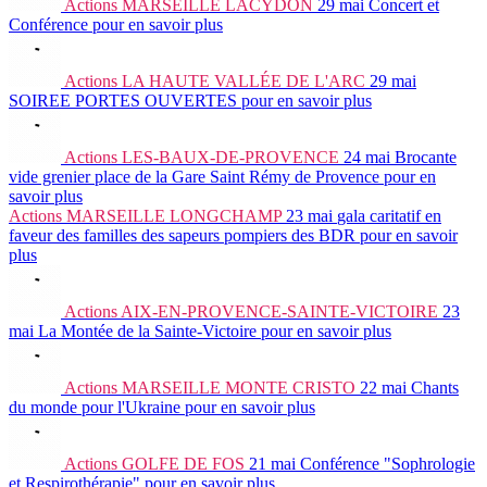
Actions
MARSEILLE LACYDON
29 mai
Concert et
Conférence
pour en savoir plus
Actions
LA HAUTE VALLÉE DE L'ARC
29 mai
SOIREE PORTES OUVERTES
pour en savoir plus
Actions
LES-BAUX-DE-PROVENCE
24 mai
Brocante
vide grenier place de la Gare Saint Rémy de Provence
pour en
savoir plus
Actions
MARSEILLE LONGCHAMP
23 mai
gala caritatif en
faveur des familles des sapeurs pompiers des BDR
pour en savoir
plus
Actions
AIX-EN-PROVENCE-SAINTE-VICTOIRE
23
mai
La Montée de la Sainte-Victoire
pour en savoir plus
Actions
MARSEILLE MONTE CRISTO
22 mai
Chants
du monde pour l'Ukraine
pour en savoir plus
Actions
GOLFE DE FOS
21 mai
Conférence "Sophrologie
et Respirothérapie"
pour en savoir plus