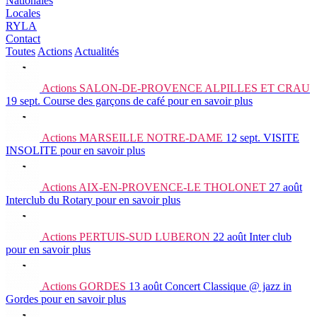
Nationales
Locales
RYLA
Contact
Toutes
Actions
Actualités
Actions
SALON-DE-PROVENCE ALPILLES ET CRAU
19 sept.
Course des garçons de café
pour en savoir plus
Actions
MARSEILLE NOTRE-DAME
12 sept.
VISITE
INSOLITE
pour en savoir plus
Actions
AIX-EN-PROVENCE-LE THOLONET
27 août
Interclub du Rotary
pour en savoir plus
Actions
PERTUIS-SUD LUBERON
22 août
Inter club
pour en savoir plus
Actions
GORDES
13 août
Concert Classique @ jazz in
Gordes
pour en savoir plus