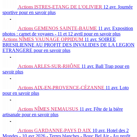
Actions
ISTRES-ETANG DE L'OLIVIER
12 avr.
Journée
sportive
pour en savoir plus
Actions
GEMENOS SAINTE-BAUME
11 avr.
Exposition
photos : carnet de voyages - 11 et 12 avril
pour en savoir plus
Actions
NÎMES VAUNAGE OPPIDUM
11 avr.
SOIREE
BRESILIENNE AU PROFIT DES INVALIDES DE LA LEGION
ETRANGERE
pour en savoir plus
Actions
ARLES-SUR-RHÔNE
11 avr.
Ball Trap
pour en
savoir plus
Actions
AIX-EN-PROVENCE-CÉZANNE
11 avr.
Loto
pour en savoir plus
Actions
NÎMES NEMAUSUS
11 avr.
Fête de la bière
artisanale
pour en savoir plus
Actions
GARDANNE-PAYS D AIX
10 avr.
Hotel des 2
Mondes - 10 avr 2026 - Terres blanches - Bouc Bel Air - Au profit