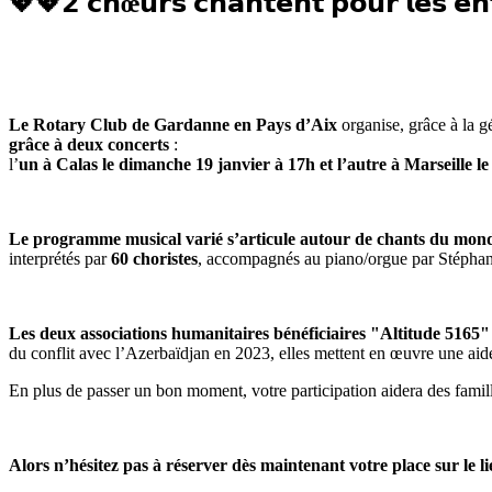
💖💖𝟮 𝗰𝗵œ𝘂𝗿𝘀 𝗰𝗵𝗮𝗻𝘁𝗲𝗻𝘁 𝗽𝗼𝘂𝗿 𝗹𝗲𝘀 𝗲𝗻
Le Rotary Club de Gardanne en Pays d’Aix
organise, grâce à la 
grâce à deux concerts
:
l’
un
à Calas le dimanche 19 janvier à 17h et l’autre à Marseille l
Le
programme musical varié s’articule autour de chants du monde
interprétés par
60 choristes
, accompagnés au piano/orgue par Stéphane
Les deux associations humanitaires bénéficiaires "Altitude 5165
du conflit avec l’Azerbaïdjan en 2023, elles mettent en œuvre une aide
En plus de passer un bon moment, votre participation aidera des famill
Alors n’hésitez pas à réserver dès maintenant votre place sur le l