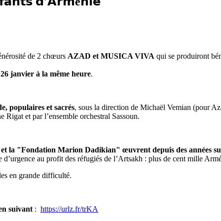
𝗳𝗮𝗻𝘁𝘀 𝗱'𝗔𝗿𝗺é𝗻𝗶𝗲
générosité de 2 chœurs
AZAD et MUSICA VIVA
qui se produiront bé
e 26 janvier à la même heure
.
, populaires et sacrés
, sous la direction de Michaël Vemian (pour Az
 Rigat et par l’ensemble orchestral Sassoun.
" et la "Fondation Marion Dadikian" œuvrent depuis des années su
 d’urgence au profit des réfugiés de l’Artsakh : plus de cent mille Armén
es en grande difficulté.
ien suivant
:
https://urlz.fr/trKA