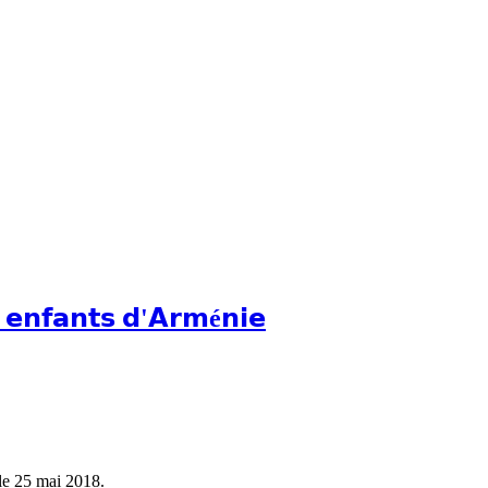
 𝗲𝗻𝗳𝗮𝗻𝘁𝘀 𝗱'𝗔𝗿𝗺é𝗻𝗶𝗲
le 25 mai 2018.