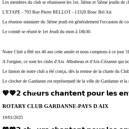
Les membres du club se réunissent les 1er, 3ième et 5ième jeudis de ch
L'ETAPE - 793 Rue Pierre BELLOT - 13320 Bouc Bel Air.
La réunion statutaire du 3ième jeudi est généralement l'occasion de con
Le comité se réunit le 1er Jeudi du mois à 18h30.
Notre Club a fêté ses 40 ans cette année et nous comptons à ce jour 
A l'origine, ce sont les clubs d'Aix -Mirabeau et d'Aix-Cézanne qui n
Le fanion de notre club a été conçu, dès la remise de la charte du C
Le clocher de Gardanne est représentatif de la ville de Gardanne et l
💖💖𝟮 𝗰𝗵œ𝘂𝗿𝘀 𝗰𝗵𝗮𝗻𝘁𝗲𝗻𝘁 𝗽𝗼𝘂𝗿 𝗹𝗲𝘀 𝗲𝗻
ROTARY CLUB GARDANNE-PAYS D AIX
19/01/2025