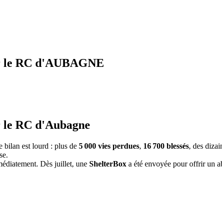
our le RC d'AUBAGNE
r le RC d'Aubagne
 bilan est lourd : plus de
5 000 vies perdues
,
16 700 blessés
, des diza
se.
médiatement. Dès juillet, une
ShelterBox
a été envoyée pour offrir un ab